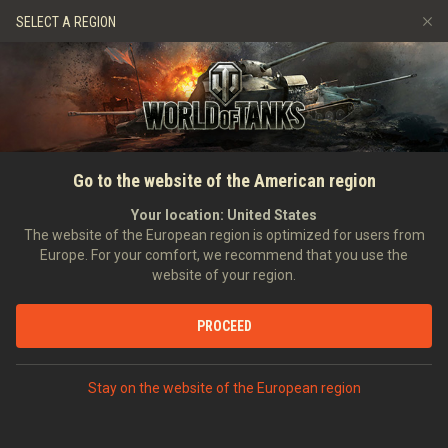
Gry
Usługi
Sklep Premium
SELECT A REGION
Zwerbuj znajomego
Zasady fair play
Muzyka
Wsparcie Gracza
Discord
Wargaming.net Game Center
Centrum modów
Przewodnik po Twitch Drops
GŁÓWNA
PRZEWODNIK
OGÓLNE
Zakup i badanie pojazdów
Go to the website of the American region
Media
Your location:
United States
The website of the European region is optimized for users from
Europe. For your comfort, we recommend that you use the
website of your region.
PROCEED
Stay on the website of the European region
W tym dziale
Rozwiń