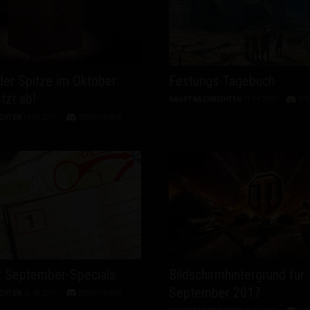
Drops
er Spitze im Oktober:
Festungs-Tagebuch
tzt ab!
HAUPTNACHRICHTEN
11.09.2017
DI
CHTEN
14.09.2017
DISKUTIEREN
: September-Specials
Bildschirmhintergrund für
September 2017
CHTEN
31.08.2017
DISKUTIEREN