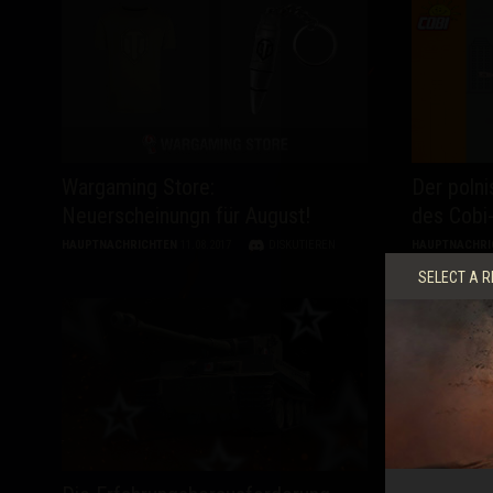
Wargaming Store:
Der polni
Neuerscheinungn für August!
des Cobi-
HAUPTNACHRICHTEN
11.08.2017
DISKUTIEREN
HAUPTNACHRI
SELECT A R