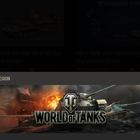
sche Panther ist jetzt Teil
Alles Gute zum Geburtstag
Arsenals!
Wargaming Store!
CHTEN
09.08.2017
DISKUTIEREN
HAUPTNACHRICHTEN
05.08.2017
DI
EGION