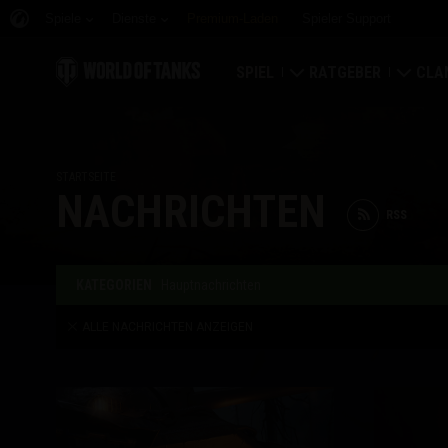
Spiele
Dienste
Premium-Laden
Spieler Support
SPIEL
RATGEBER
CLA
Jetzt herunterladen
Ratgeber für Neueinst
Fest
STARTSEITE
Bonuscodes einlösen
Allgemeiner Ratgeber
Welt
NACHRICHTEN
RSS
Neuigkeiten
Spielwirtschaft
Clan
Wertungen
Kontosicherheit
Clanp
KATEGORIEN
Hauptnachrichten
ALLE NACHRICHTEN ANZEIGEN
Aktualisierungen
Erfolge
Panzerkunde
Richtlinien zum Fairpl
Musik
Wargaming.net Game 