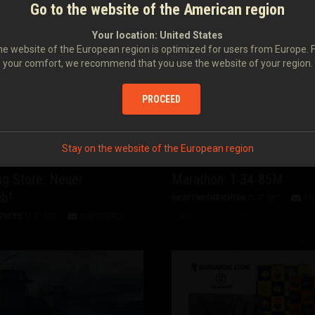
und für August 2017
Vorschau: August-Special
Go to the website of the American region
CHTEN
31.07.2017
DISKUTIEREN
HAUPTNACHRICHTEN
31.07.2017
DI
Your location:
United States
e website of the European region is optimized for users from Europe. 
your comfort, we recommend that you use the website of your region.
PROCEED
Stay on the website of the European region
g Store: Neuer
Marathon: T-34-85M
b!
HAUPTNACHRICHTEN
25.07.2017
DI
CHTEN
27.07.2017
DISKUTIEREN