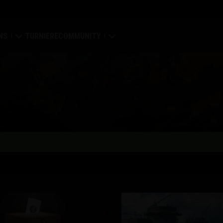
NS
TURNIERE
COMMUNITY
eiger
ung
Mein Profil
karte
Spieler suchen
wertungen
Empfehle einen Freund
ortal
Discord
Mod-Hub
ay
Medien
Center