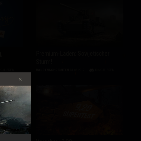
,
Premium-Laden: Sowjetischer
Sturm!
SKUTIEREN
HAUPTNACHRICHTEN
04.08.2017
DISKUTIEREN