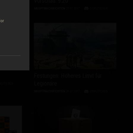
s
Vorschau: 9.20
SKUTIEREN
HAUPTNACHRICHTEN
27.07.2017
DISKUTIEREN
For
Festungen: Höheres Limit für
Legionäre
SKUTIEREN
HAUPTNACHRICHTEN
24.07.2017
DISKUTIEREN