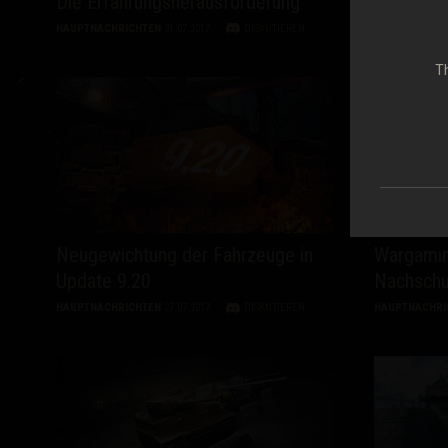
Die Erfahrungsherausforderung
Hintergr
HAUPTNACHRICHTEN
31.07.2017
DISKUTIEREN
HAUPTNACHRI
Th
Neugewichtung der Fahrzeuge in
Wargamin
Update 9.20
Nachschu
HAUPTNACHRICHTEN
27.07.2017
DISKUTIEREN
HAUPTNACHRI