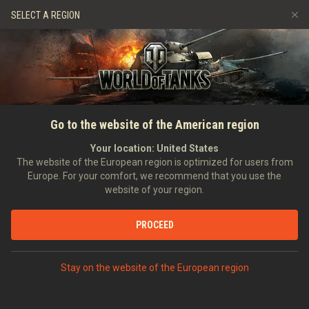
Gry
Usługi
Sklep Premium
SELECT A REGION
Zwerbuj znajomego
Zasady fair play
Muzyka
Wsparcie Gracza
Discord
Wargaming.net Game Center
Centrum modów
Przewodnik po Twitch Drops
GŁÓWNA
WIADOMOŚCI
RSS
Go to the website of the American region
Media
Your location:
United States
The website of the European region is optimized for users from
FILTR
Europe. For your comfort, we recommend that you use the
website of your region.
Wersja 1.0.1 już tu jest
WIADOMOŚCI
DYSKUTUJ
PROCEED
Stay on the website of the European region
Aktualizacja 1.0.1: Przerobiona