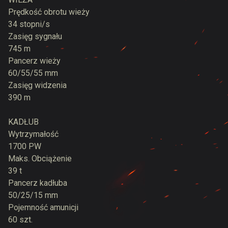
Prędkość obrotu wieży
34 stopni/s
Zasięg sygnału
745 m
Pancerz wieży
60/55/55 mm
Zasięg widzenia
390 m
KADŁUB
Wytrzymałość
1700 PW
Maks. Obciążenie
39 t
Pancerz kadłuba
50/25/15 mm
Pojemność amunicji
60 szt.