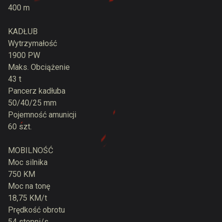
400 m
KADŁUB
Wytrzymałość
1900 PW
Maks. Obciążenie
43 t
Pancerz kadłuba
50/40/25 mm
Pojemność amunicji
60 szt.
MOBILNOŚĆ
Moc silnika
750 KM
Moc na tonę
18,75 KM/t
Prędkość obrotu
54 stopni/s