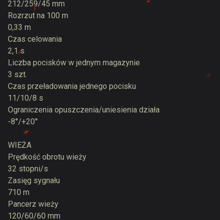
212/259/45 mm
Rozrzut na 100 m
0,33 m
Czas celowania
2,1 s
Liczba pocisków w jednym magazynie
3 szt.
Czas przeładowania jednego pocisku
11/10/8 s
Ograniczenia opuszczenia/uniesienia działa
-8°/+20°
WIEŻA
Prędkość obrotu wieży
32 stopni/s
Zasięg sygnału
710 m
Pancerz wieży
120/60/60 mm