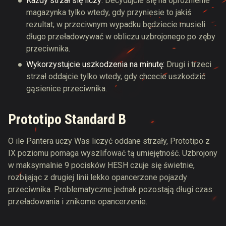
Każdy strzał się liczy:
Decydujcie się na opróżnienie
magazynka tylko wtedy, gdy przyniesie to jakiś
rezultat; w przeciwnym wypadku będziecie musieli
długo przeładowywać w obliczu uzbrojonego po zęby
przeciwnika.
Wykorzystujcie uszkodzenia na minutę:
Drugi i trzeci
strzał oddajcie tylko wtedy, gdy chcecie uszkodzić
gąsienice przeciwnika.
Prototipo Standard B
O ile Pantera uczy Was liczyć oddane strzały, Prototipo z
IX poziomu pomaga wyszlifować tą umiejętność. Uzbrojony
w maksymalnie 9 pocisków HESH czuje się świetnie,
rozbijając z drugiej linii lekko opancerzone pojazdy
przeciwnika. Problematyczne jednak pozostają długi czas
przeładowania i znikome opancerzenie.