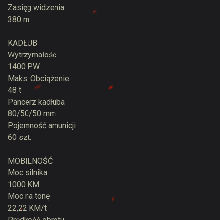
Zasięg widzenia
380 m
KADŁUB
Wytrzymałość
1400 PW
Maks. Obciążenie
48 t
Pancerz kadłuba
80/50/50 mm
Pojemność amunicji
60 szt.
MOBILNOŚĆ
Moc silnika
1000 KM
Moc na tonę
22,22 KM/t
Prędkość obrotu