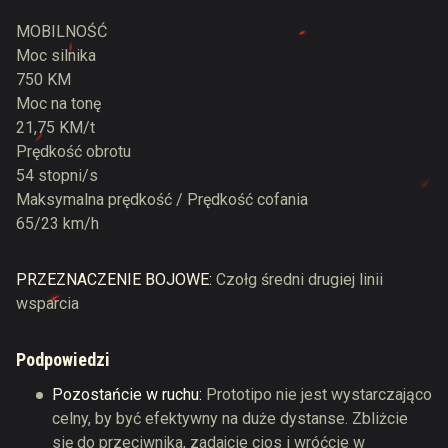
MOBILNOŚĆ
Moc silnika
750 KM
Moc na tonę
21,75 KM/t
Prędkość obrotu
54 stopni/s
Maksymalna prędkość / Prędkość cofania
65/23 km/h
PRZEZNACZENIE BOJOWE:
Czołg średni drugiej linii
wsparcia
Podpowiedzi
Pozostańcie w ruchu:
Prototipo nie jest wystarczająco
celny, by być efektywny na duże dystanse. Zbliżcie
się do przeciwnika, zadajcie cios i wróćcie w