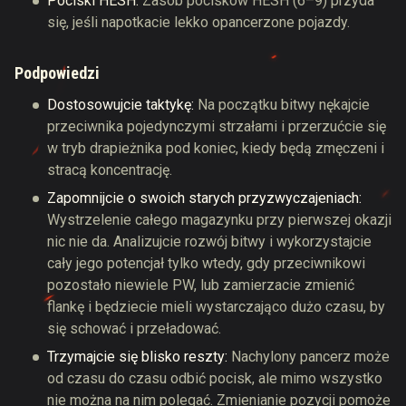
Pociski HESH:
Zasób pocisków HESH (6–9) przyda
się, jeśli napotkacie lekko opancerzone pojazdy.
Podpowiedzi
Dostosowujcie taktykę:
Na początku bitwy nękajcie
przeciwnika pojedynczymi strzałami i przerzućcie się
w tryb drapieżnika pod koniec, kiedy będą zmęczeni i
stracą koncentrację.
Zapomnijcie o swoich starych przyzwyczajeniach:
Wystrzelenie całego magazynku przy pierwszej okazji
nic nie da. Analizujcie rozwój bitwy i wykorzystajcie
cały jego potencjał tylko wtedy, gdy przeciwnikowi
pozostało niewiele PW, lub zamierzacie zmienić
flankę i będziecie mieli wystarczająco dużo czasu, by
się schować i przeładować.
Trzymajcie się blisko reszty:
Nachylony pancerz może
od czasu do czasu odbić pocisk, ale mimo wszystko
nie można na nim polegać. Zmienianie pozycji pomoże