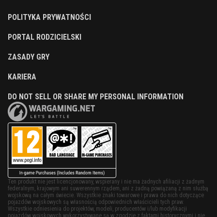
POLITYKA PRYWATNOŚCI
PORTAL RODZICIELSKI
ZASADY GRY
KARIERA
DO NOT SELL OR SHARE MY PERSONAL INFORMATION
Ten produkt nie jest licencjonowany, wspierany i nie ma żadnych afiliacji z żadnym
federalnym, krajowym ani suwerennym rządem, ani z żadną powiązaną z nim służbą
wojskową na całym świecie. Wszystkie znaki towarowe i prawa do nich dotyczące
pojazdów wojskowych są własnością odpowiednich właścicieli tych praw.
Wszystkie odniesienia do projektów, modeli, producentów i/lub modyfikacji
pojazdów wojskowych wykorzystywane są w zgodzie z faktami historycznymi i nie