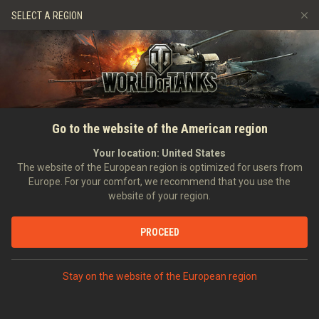
Ігри
Сервіси
Преміум магазин
SELECT A REGION
Запросити друга
Граємо за правилами
Музика
Центр підтримки
Discord
Wargaming.net Game Center
Портал модів
Довідник з Twitch Drops
ГОЛОВНА
ПОВНИЙ ПОСІБНИК
Основне
Go to the website of the American region
Медіа
Your location:
United States
The website of the European region is optimized for users from
Europe. For your comfort, we recommend that you use the
website of your region.
PROCEED
Ласкаво просимо, бійці!
Stay on the website of the European region
Незалежно від того, новачок ви чи ветеран, ми готові