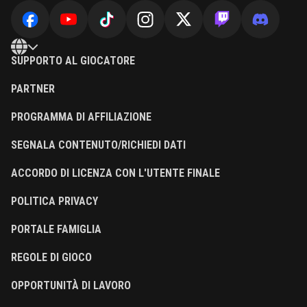
SUPPORTO AL GIOCATORE
PARTNER
PROGRAMMA DI AFFILIAZIONE
SEGNALA CONTENUTO/RICHIEDI DATI
ACCORDO DI LICENZA CON L'UTENTE FINALE
POLITICA PRIVACY
PORTALE FAMIGLIA
REGOLE DI GIOCO
OPPORTUNITÀ DI LAVORO