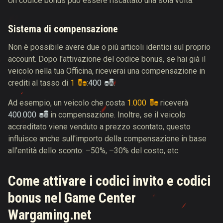
Un codice bonus può essere riscattato una sola volta.
Sistema di compensazione
Non è possibile avere due o più articoli identici sul proprio
account. Dopo l'attivazione del codice bonus, se hai già il
veicolo nella tua Officina, riceverai una compensazione in
crediti al tasso di
1
:
400
.
Ad esempio, un veicolo che costa
1.000
riceverà
400.000
in compensazione.
Inoltre, se il veicolo
accreditato viene venduto a prezzo scontato, questo
influisce anche sull'importo della compensazione in base
all'entità dello sconto: –50%, –30% del costo, etc.
Come attivare i codici invito e codici
bonus nel Game Center
Wargaming.net