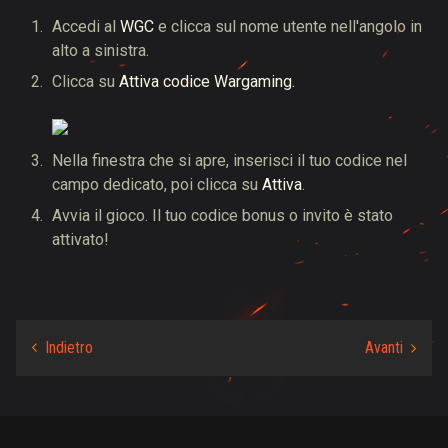
Accedi al
WGC
e clicca sul nome utente nell'angolo in
alto a sinistra.
Clicca su
Attiva codice Wargaming.
Nella finestra che si apre, inserisci il tuo codice nel
campo dedicato
,
poi clicca su
Attiva
.
Avvia il gioco. Il tuo codice bonus o invito è stato
attivato!