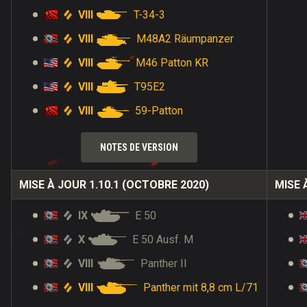
VIII
T-34-3
VIII
M48A2 Räumpanzer
VIII
M46 Patton KR
VIII
T95E2
VIII
59-Patton
NOTES DE VERSION
MISE À JOUR 1.10.1 (OCTOBRE 2020)
MISE 
IX
E 50
X
E 50 Ausf. M
VIII
Panther II
VIII
Panther mit 8,8 cm L/71