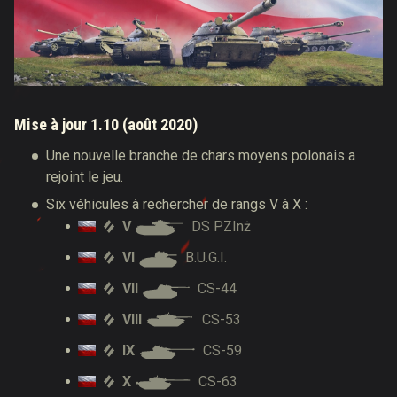
Mise à jour 1.10 (août 2020)
Une nouvelle branche de chars moyens polonais a
rejoint le jeu.
Six véhicules à rechercher de rangs V à X :
V
DS PZInż
VI
B.U.G.I.
VII
CS-44
VIII
CS-53
IX
CS-59
X
CS-63