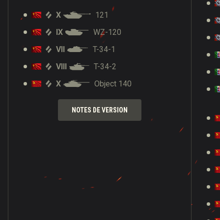
X
121
IX
WZ-120
VII
T-34-1
VIII
T-34-2
X
Object 140
NOTES DE VERSION