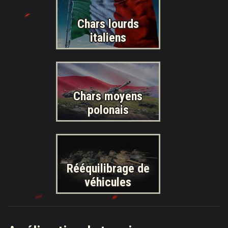
Chars lourds
italiens
Chars moyens
polonais
Rééquilibrage de
véhicules