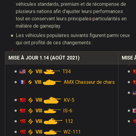
véhicules standards, premium et de récompense de
plusieurs nations afin d'ajuster leurs performances
tout en conservant leurs principales particularités en
matière de gameplay.
Les véhicules populaires suivants figurent parmi ceux
qui ont profité de ces changements :
MISE À JOUR 1.14 (AOÛT 2021)
MISE 
VIII
T34
VIII
AMX Chasseur de chars
VIII
KV-5
VIII
IS-6
VIII
112
VIII
WZ-111