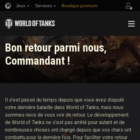
Jeux
Services
Boutique premium
Parrainer un ami
Politique de fair-play
Musique
Aide aux joueurs
Discord
Wargaming.net Game Center
Centre des mods
Guide des Butins Twitch
Bon retour parmi nous,
Commandant !
Médias
Il s'est passé du temps depuis que vous avez disputé
votre dernière bataille dans World of Tanks, mais nous
sommes ravis de vous voir de retour. Le développement
de World of Tanks ne s'est pas arrêté pour autant et de
nombreuses choses ont changé depuis que vos chars ont
combattu pour la dernière fois. Pour faciliter votre retour