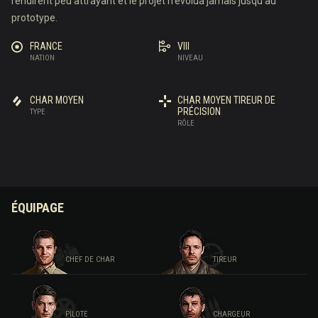
rendirent peu attrayant et le projet n'évolua jamais jusqu'au
prototype.
FRANCE
VIII
NATION
NIVEAU
CHAR MOYEN
CHAR MOYEN TIREUR DE
PRÉCISION
TYPE
RÔLE
ÉQUIPAGE
CHEF DE CHAR
TIREUR
PILOTE
CHARGEUR