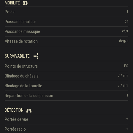
MOBILITÉ
Poids
t
Puissance moteur
ch
Puissance massique
ch/t
Vitesse de rotation
deg/s
SURVIVABILITÉ
Points de structure
PS
Blindage du châssis
/
/
mm
Blindage de la tourelle
/
/
mm
Réparation de la suspension
s
DÉTECTION
Portée de vue
m
Portée radio
m