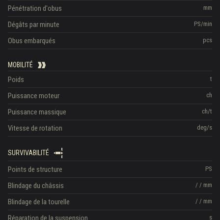
Pénétration d'obus
mm
Dégâts par minute
PS/min
Obus embarqués
pcs
MOBILITÉ
Poids
t
Puissance moteur
ch
Puissance massique
ch/t
Vitesse de rotation
deg/s
SURVIVABILITÉ
Points de structure
PS
Blindage du châssis
/
/
mm
Blindage de la tourelle
/
/
mm
Réparation de la suspension
s