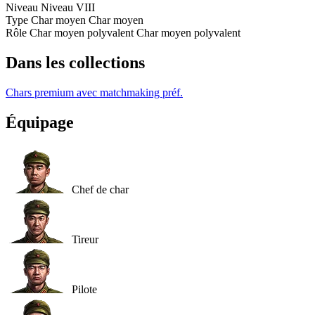
Niveau
Niveau
VIII
Type
Char moyen
Char moyen
Rôle
Char moyen polyvalent
Char moyen polyvalent
Dans les collections
Chars premium avec matchmaking préf.
Équipage
Chef de char
Tireur
Pilote