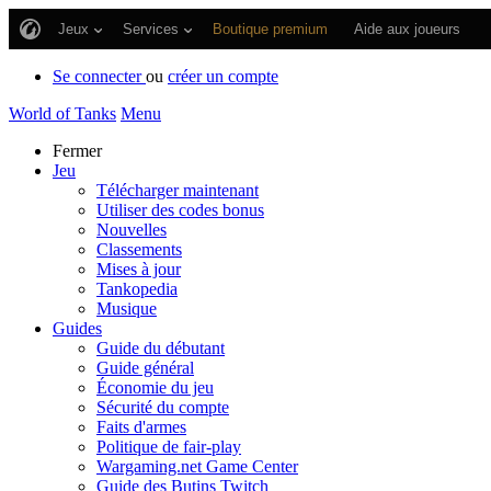
Jeux
Services
Boutique premium
Aide aux joueurs
Se connecter
ou
créer un compte
World of Tanks
Menu
Fermer
Jeu
Télécharger maintenant
Utiliser des codes bonus
Nouvelles
Classements
Mises à jour
Tankopedia
Musique
Guides
Guide du débutant
Guide général
Économie du jeu
Sécurité du compte
Faits d'armes
Politique de fair-play
Wargaming.net Game Center
Guide des Butins Twitch