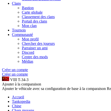
Clans
Bastion
Carte globale
Classement des clans
Portail des clans
Mon clan
Tournois
Communauté
Mon profil
Chercher des joueurs
Parrainer un ami
Discord
Centre des mods
Médias
Créer un compte
Créer un compte
VIII
T-34-3
Ajouter à la comparaison
Ajouter le véhicule avec sa configuration de base à la comparaison
Re
Accueil
Tankopedia
Chine
Chars moyens