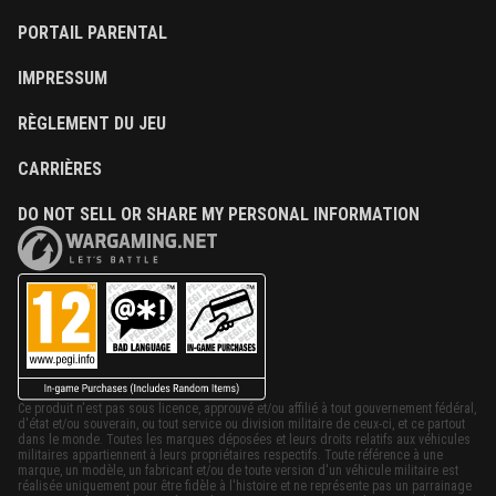
PORTAIL PARENTAL
IMPRESSUM
RÈGLEMENT DU JEU
CARRIÈRES
DO NOT SELL OR SHARE MY PERSONAL INFORMATION
Ce produit n'est pas sous licence, approuvé et/ou affilié à tout gouvernement fédéral,
d'état et/ou souverain, ou tout service ou division militaire de ceux-ci, et ce partout
dans le monde. Toutes les marques déposées et leurs droits relatifs aux véhicules
militaires appartiennent à leurs propriétaires respectifs. Toute référence à une
marque, un modèle, un fabricant et/ou de toute version d'un véhicule militaire est
réalisée uniquement pour être fidèle à l'histoire et ne représente pas un parrainage