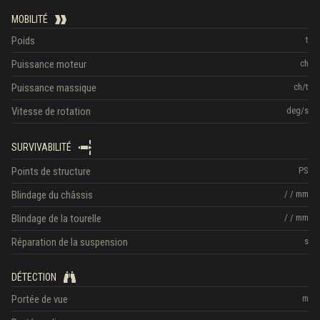
MOBILITÉ
Poids
t
Puissance moteur
ch
Puissance massique
ch/t
Vitesse de rotation
deg/s
SURVIVABILITÉ
Points de structure
PS
Blindage du châssis
/
/
mm
Blindage de la tourelle
/
/
mm
Réparation de la suspension
s
DÉTECTION
Portée de vue
m