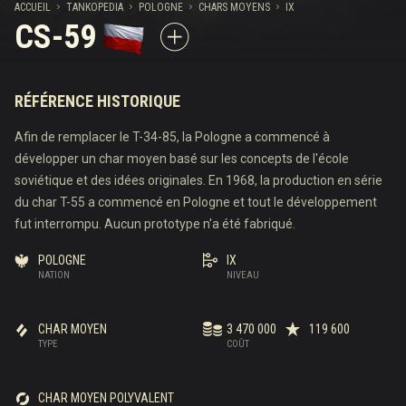
ACCUEIL
TANKOPEDIA
POLOGNE
CHARS MOYENS
IX
CS-59
RÉFÉRENCE HISTORIQUE
Afin de remplacer le T-34-85, la Pologne a commencé à
développer un char moyen basé sur les concepts de l'école
soviétique et des idées originales. En 1968, la production en série
du char T-55 a commencé en Pologne et tout le développement
fut interrompu. Aucun prototype n'a été fabriqué.
POLOGNE
IX
NATION
NIVEAU
CHAR MOYEN
3 470 000
119 600
TYPE
COÛT
CHAR MOYEN POLYVALENT