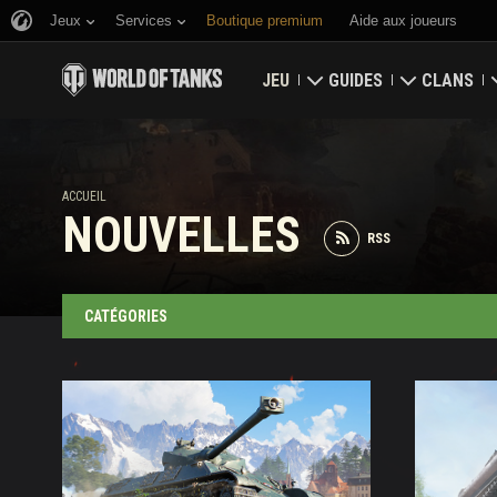
Jeux
Services
Boutique premium
Aide aux joueurs
JEU
GUIDES
CLANS
Télécharger maintenant
Guide du débutant
Bastion
ACCUEIL
Utiliser des codes bonus
Guide général
Carte glob
NOUVELLES
RSS
Nouvelles
Économie du jeu
Classement
Classements
Sécurité du compte
CATÉGORIES
Mises à jour
Faits d'armes
Tankopedia
Politique de fair-play
Musique
Wargaming.net Game Ce