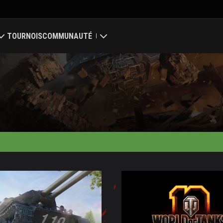
TOURNOIS
COMMUNAUTÉ
Mon profil
ale
Chercher des joueurs
 des clans
Parrainer un ami
Discord
Centre des mods
Médias
nter