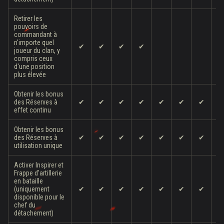
Retirer les
pouvoirs de
commandant à
n'importe quel
✔
✔
✔
✔
joueur du clan, y
compris ceux
d'une position
plus élevée
Obtenir les bonus
des Réserves à
✔
✔
✔
✔
✔
✔
✔
effet continu
Obtenir les bonus
des Réserves à
✔
✔
✔
✔
✔
✔
✔
utilisation unique
Activer Inspirer et
Frappe d'artillerie
en bataille
(uniquement
✔
✔
✔
✔
✔
✔
✔
disponible pour le
chef du
détachement)