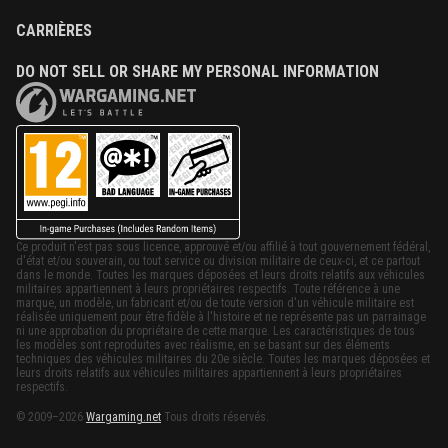
CARRIÈRES
DO NOT SELL OR SHARE MY PERSONAL INFORMATION
Ce produit n'est pas sous licence, approuvé et/ou affilié à tout gouvernement fédéral,
d'état et/ou souverain, ou tout service ou division militaire de ceux-ci, et ce partout
dans le monde. Toutes les marques déposées et leurs droits relatifs aux véhicules
militaires appartiennent à leurs propriétaires respectifs. Toute référence à une
marque, un modèle, un fabricant et/ou de toute version d'un véhicule militaire est
réalisée uniquement pour être fidèle à l'histoire et ne représente pas un parrainage
ni une approbation du propriétaire de cette marque. Les caractéristiques de tous
les modèles sont reproduites avec réalisme, en se basant sur des éléments
techniques des véhicules militaires du 20e siècle. Toutes les marques déposées et
leurs droits relatifs aux véhicules militaires appartiennent à leurs propriétaires
respectifs.
© 2009–2026
Wargaming.net
Tous droits réservés.