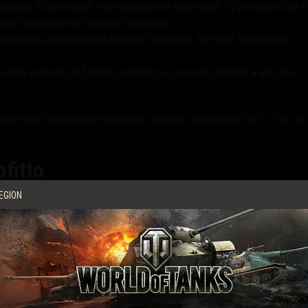
ssiede 30 province, riceverà profitti solo dalle 10 province che 
iano connesse al Quartier Generale.
 da quelle connesse al Quartier Generale. Se tutte le province
vince in grado di fornire profitto può essere limitato a uno dei
ceve Punti vittoria (per maggiori dettagli consultare
Punti vittoria
).
fitto
EGION
mporaneo del profitto. Questo aumento è programmato, e avvien
obale.
incremento temporaneo del profitto:
elle libere potranno ottenere un incremento temporaneo del profitt
province con un incremento temporaneo del profitto, e attaccarle