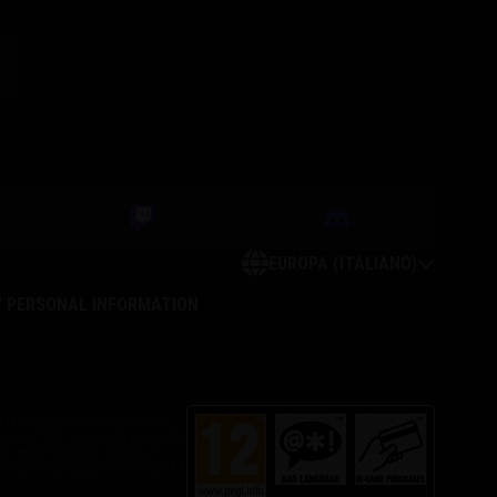
EUROPA (ITALIANO)
Y PERSONAL INFORMATION
 ramo militare o servizio dello
tolari. Tutti i riferimenti a specifici
asi tipo di sponsorizzazione o
i tecnici di veicoli militari del XX