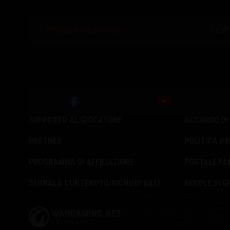
Attaccare una provincia
Profit
SUPPORTO AL GIOCATORE
ACCORDO DI 
PARTNER
POLITICA PR
PROGRAMMA DI AFFILIAZIONE
PORTALE FA
SEGNALA CONTENUTO/RICHIEDI DATI
REGOLE DI G
Questo prodotto non è concesso in licenza, 
stesso, in tutto il mondo. Tutti i marchi regist
marchi, modelli, produttori e/o varianti di 
sostegno di detentori di marchi registrati. L
secolo. Tutti i marchi registrati e i diritti de