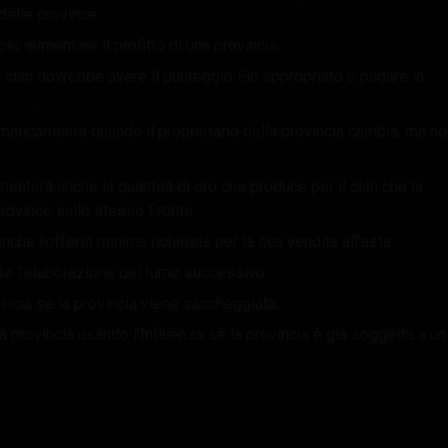
delle province.
per aumentare il profitto di una provincia.
, un clan dovrebbe avere il punteggio Elo appropriato e pagare la
utomaticamente quando il proprietario della provincia cambia, ma n
umenterà anche la quantità di oro che produce per il clan che la
 province sullo stesso Fronte.
nche l’offerta minima richiesta per la sua vendita all’asta.
nte l’elaborazione del turno successivo.
incia se la provincia viene saccheggiata.
na provincia usando l'Influenza se la provincia è già soggetta a un