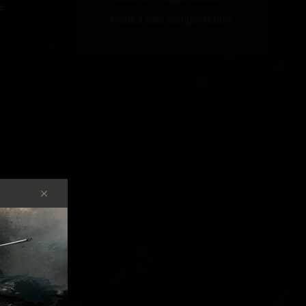
ne
Politica sulle compensazioni
e
o.