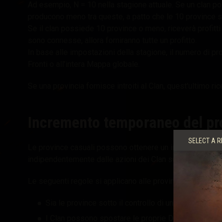
Ad esempio, N = 10 nella stagione attuale. Se un clan po
producono meno tra queste, a patto che le 10 province s
Se il clan possiede 10 province o meno, riceverà profitti
sono connesse, allora forniranno tutte un profitto.
In base alle impostazioni della stagione, il numero di pro
Fronti o all’intera Mappa globale.
Se una provincia fornisce introiti al Clan, quest'ultimo ri
Incremento temporaneo del pro
SELECT A R
Le province casuali possono ottenere un incremento te
indipendentemente dalle azioni dei Clan sulla Mappa Gl
Le seguenti regole si applicano alle province dotate di 
Sia le province sotto il controllo di un Clan che qu
I Clan possono spostare le proprie Divisioni nelle 