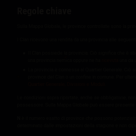
Regole chiave
Sulla Mappa Globale, le province controllate sono la princ
I Clan ricevono una rendita da una provincia alle seguenti
Il Clan possiede la provincia. Ciò significa che è s
una provincia nemica oppure ne ha
ricevuta
una da 
La provincia è connessa al Quartier Generale.
Ciò si
province del Clan o un confine in comune.
Per ulteri
Quartier Generale, Divisioni e Moduli
.
Le condizioni sopra riportate, anche se obbligatorie, non
possessore. Sulla Mappa Globale può essere presente un 
N
è il numero esatto di province che possono potenzialm
determinato dalle impostazioni della stagione e non dip