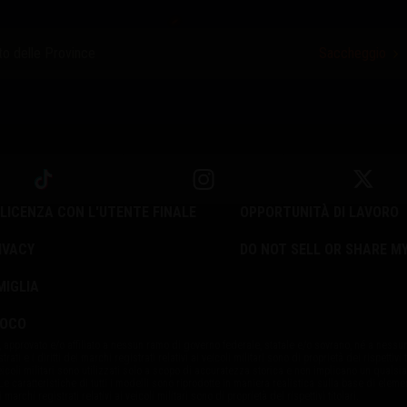
to delle Province
Saccheggio
LICENZA CON L'UTENTE FINALE
OPPORTUNITÀ DI LAVORO
IVACY
DO NOT SELL OR SHARE M
MIGLIA
IOCO
approvato e/o affiliato a nessun ramo di governo federale, statale e/o sovrano, né a nessun
rati e i diritti dei marchi registrati relativi ai veicoli militari sono di proprietà dei rispettivi ti
veicoli militari sono utilizzati solo a scopo di accuratezza storica e non implicano un qualsi
e caratteristiche di tutti i modelli sono riprodotte in maniera realistica sulla base di element
i marchi registrati relativi ai veicoli militari sono di proprietà dei rispettivi titolari.