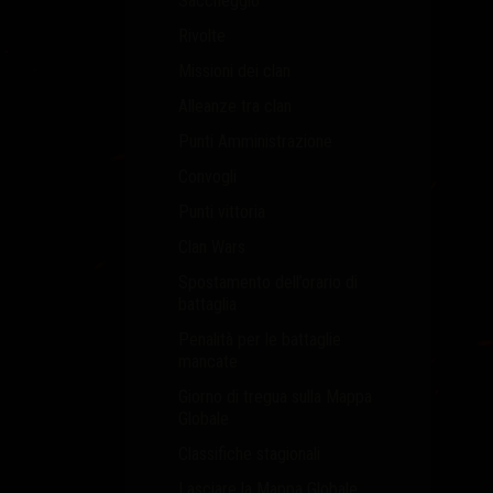
Saccheggio
Rivolte
Missioni dei clan
Alleanze tra clan
Punti Amministrazione
Convogli
o
Punti vittoria
Clan Wars
Spostamento dell’orario di
battaglia
Penalità per le battaglie
mancate
Giorno di tregua sulla Mappa
Globale
Classifiche stagionali
Lasciare la Mappa Globale