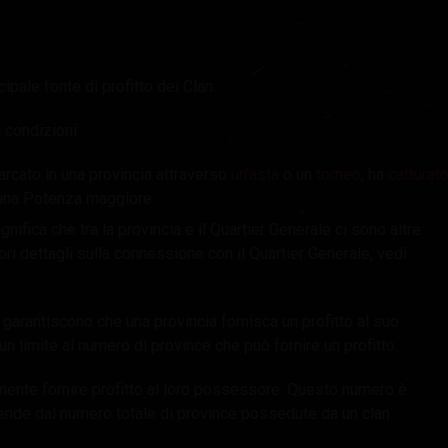
ipale fonte di profitto dei Clan.
 condizioni:
barcato in una provincia attraverso
un’asta
o un
torneo
, ha
catturat
una Potenza maggiore.
gnifica che tra la provincia e il Quartier Generale ci sono altre
ori dettagli sulla connessione con il Quartier Generale, vedi
 garantiscono che una provincia fornisca un profitto al suo
limite al numero di province che può fornire un profitto.
ente fornire profitto al loro possessore. Questo numero è
ende dal numero totale di province possedute da un clan.