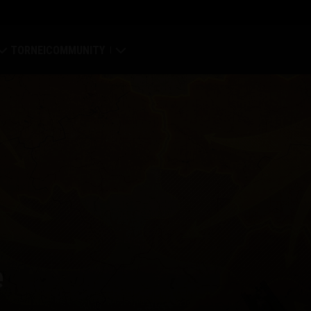
TORNEI
COMMUNITY
Il mio profilo
obale
Ricerca giocatore
he dei Clan
Invita un amico
nt
Discord
Mod Hub
e
Media
 Center