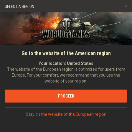
Hry
Služby
Prémiový obchod
SELECT A REGION
Naverbujte kamaráda
Zásady poctivé hry
Hudba
Podpora pro hráče
Discord
Wargaming.net Game Center
Centrum módů
Průvodce Twitch Drops
ÚVODNÍ STRÁNKA
KOMPLETNÍ PRŮVODCE
SÉRIE VIDEO PRŮVODCŮ TANKOVÝ TRENÉR
Tankový trenér: Jak mířit!
Go to the website of the American region
Média
Your location:
United States
The website of the European region is optimized for users from
Europe. For your comfort, we recommend that you use the
website of your region.
PROCEED
Stay on the website of the European region