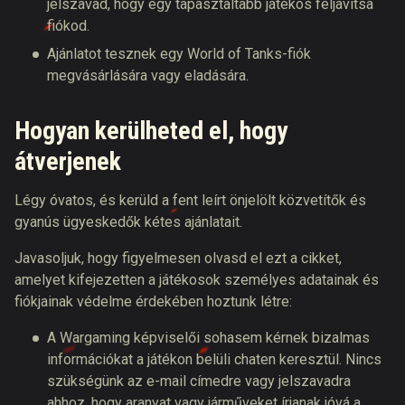
jelszavad, hogy egy tapasztaltabb játékos feljavítsa
fiókod.
Ajánlatot tesznek egy World of Tanks-fiók
megvásárlására vagy eladására.
Hogyan kerülheted el, hogy
átverjenek
Légy óvatos, és kerüld a fent leírt önjelölt közvetítők és
gyanús ügyeskedők kétes ajánlatait.
Javasoljuk, hogy figyelmesen olvasd el ezt a cikket,
amelyet kifejezetten a játékosok személyes adatainak és
fiókjainak védelme érdekében hoztunk létre:
A Wargaming képviselői sohasem kérnek bizalmas
információkat a játékon belüli chaten keresztül. Nincs
szükségünk az e-mail címedre vagy jelszavadra
ahhoz, hogy aranyat vagy járműveket írjanak jóvá a