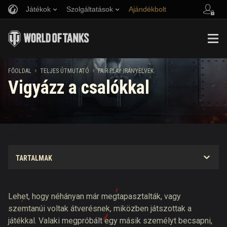
Játékok
Szolgáltatások
Ajándékbolt
Barát ajánlása
Fair Play irányelvek
Zene
Ügyfélszolgálat
Discord
Wargaming.net játékközpont
Mod Hub
Twitch Drops útmutató
FŐOLDAL
TELJES ÚTMUTATÓ
FAIR PLAY IRÁNYELVEK
Vigyázz a csalókkal
Média
Lehet, hogy néhányan már megtapasztalták, vagy
szemtanúi voltak átverésnek, miközben játszottak a
játékkal. Valaki megpróbált egy másik személyt becsapni,