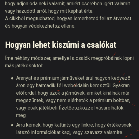
hogy adjon oda neki valamit, amiért cserében igért valamit
vagy hazudott arról, hogy mit kaphat érte.
A cikkből megtudhatod, hogyan ismerheted fel az átverést
és hogyan védekezhetsz ellene.
Hogyan lehet kiszúrni
a csalókat
Íme néhány módszer, amellyel a csalók megpróbálnak lopni
más játékosoktól:
Aranyat és prémium járműveket árul nagyon kedvező
áron egy harmadik fél weboldalán keresztül. Gyakran
előfordul, hogy azok a járművek, amiket kínálnak már
megszűntek, vagy nem elérhetők a prémium boltban,
vagy csak játékbeli fizetőeszközzel vásárolhatók
meg.
Arra kérnek, hogy kattints egy linkre, hogy értékesnek
látszó információkat kapj, vagy szavazz valamire.