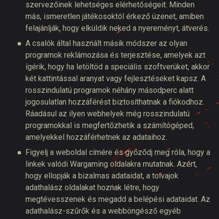
szervezőinek lehetséges elérhetőségeit. Minden
más, ismeretlen játékosoktól érkező üzenet, amiben
felajánlják, hogy elküldik neked a nyereményt, átverés.
A csalók által használt másik módszer az olyan
programok reklámozása és terjesztése, amelyek azt
ígérik, hogy ha letöltöd a speciális szoftverüket, akkor
két kattintással aranyat vagy fejlesztéseket kapsz. A
rosszindulatú programok néhány másodperc alatt
jogosulatlan hozzáférést biztosíthatnak a fiókodhoz.
Ráadásul az ilyen webhelyek még rosszindulatú
programokkal is megfertőzhetik a számítógéped,
amelyekkel hozzáférhetnek az adataihoz.
Figyelj a weboldal címére és győződj meg róla, hogy a
linkek valódi Wargaming oldalakra mutatnak. Azért,
hogy ellopják a bizalmas adataidat, a tolvajok
adathalász oldalakat hoznak létre, hogy
megtévesszenek és megadd a belépési adataidat. Az
adathalász-szűrők és a webböngésző egyéb