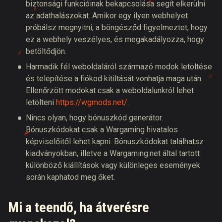
biztonsági funkcióinak bekapcsolása segít elkerülni
az adathalászokat. Amikor egy ilyen webhelyet
próbálsz megnyitni, a böngésződ figyelmeztet, hogy
ez a webhely veszélyes, és megakadályozza, hogy
betöltődjön.
Harmadik fél weboldaláról származó modok letöltése
és telepítése a fiókod kitiltását vonhatja maga után.
Ellenőrzött modokat csak a weboldalunkról lehet
letölteni
https://wgmods.net/
.
Nincs olyan, hogy bónuszkód generátor.
Bónuszkódokat csak a Wargaming hivatalos
képviselőitől lehet kapni. Bónuszkódokat találhatsz
kiadványokban, illetve a Wargaming.net által tartott
különböző kiállítások vagy különleges események
során kaphatod meg őket.
Mi a teendő, ha átverésre