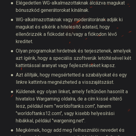
Elégedetlen WG-alkalmazottaknak álcázva magukat
bónuszkód generátorokat kínálnak.
WG-alkalmazottaknak vagy moderátorának adják ki
magukat és elkérik a hitelesítő adataid, hogy
ellenőrizzék a fiókodat és/vagy a fiókodon lévő
kreditet.
Olyan programokat hirdetnek és terjesztenek, amelyek
azt ígérik, hogy a speciális szoftverük letöltésével két
kattintással aranyat vagy fejlesztéseket kapsz.
Azt állítják, hogy megsértetted a szabályokat és egy
linkre kattintva megnézheted a visszajátszást.
Küldenek egy olyan linket, amely feltűnően hasonlít a
hivatalos Wargaming oldalra, de a cím kissé eltérő
lesz, például nem "worldoftanks.com", hanem
"worldoftanks12.com", vagy kisebb helyesírási
hibákkal, például "wargening.net".
Megkérnek, hogy add meg felhasználói nevedet és