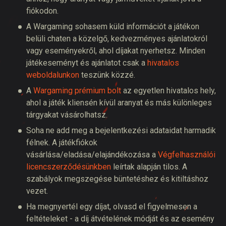
fiókodon.
A Wargaming sohasem küld információt a játékon
belüli chaten a közelgő, kedvezményes ajánlatokról
vagy eseményekről, ahol díjakat nyerhetsz. Minden
játékeseményt és ajánlatot csak a
hivatalos
weboldalunkon
teszünk közzé.
A
Wargaming prémium bolt
az egyetlen hivatalos hely,
ahol a játék kliensén kívül aranyat és más különleges
tárgyakat vásárolhatsz.
Soha ne add meg a bejelentkezési adataidat harmadik
félnek. A játékfiókok
vásárlása/eladása/elajándékozása a
Végfelhasználói
licencszerződésünkben
leírtak alapján tilos. A
szabályok megszegése büntetéshez és kitiltáshoz
vezet.
Ha megnyertél egy díjat, olvasd el figyelmesen a
feltételeket - a díj átvételének módját és az esemény