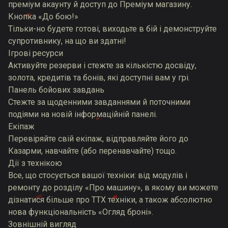
преміум акаунту й доступ до Преміум магазину.
Кнопка «До бою!»
Тільки-но будете готові, виходьте в бій і демонструйте
супротивнику, на що ви здатні!
Ігрові ресурси
Активуйте резерви і стежте за кількістю досвіду,
золота, кредитів та бонів, які доступні вам у грі.
Панель бойових завдань
Стежте за щоденними завданнями й поточними
подіями на новій інформаційній панелі.
Екіпаж
Перевіряйте свій екіпаж, відправляйте його до
Казарми, навчайте (або перенавчайте) тощо.
Дії з технікою
Все, що стосується вашої техніки: від модулів і
ремонту до розділу «Про машину», в якому ви можете
дізнатися більше про ТТХ техніки, а також абсолютно
нова функціональність «Огляд броні».
Зовнішній вигляд