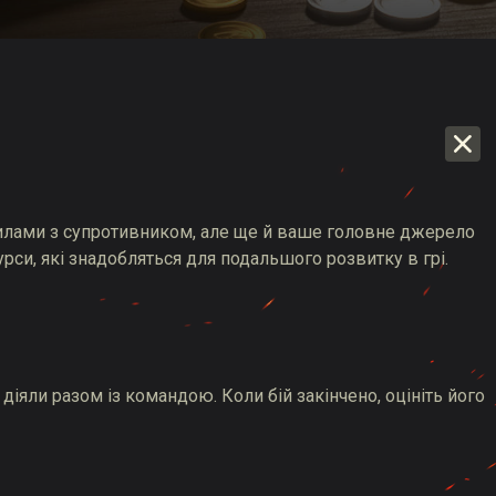
ps
силами з супротивником, але ще й ваше головне джерело
урси, які знадобляться для подальшого розвитку в грі.
діяли разом із командою. Коли бій закінчено, оцініть його