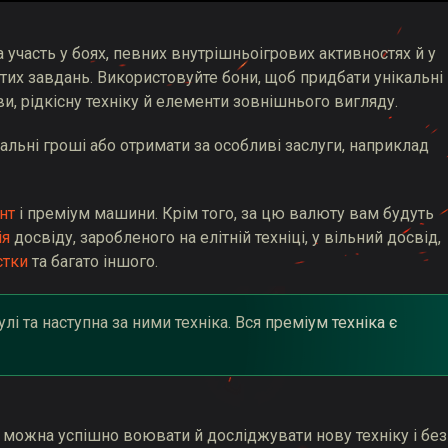
 участь у боях, певних внутрішньоігрових активностях й у
стих завдань. Використовуйте бони, щоб придбати унікальні
и, рідкісну техніку й елементи зовнішнього вигляду.
альні гроші або отримати за особливі заслуги, наприклад
нт
і преміум машини. Крім того, за цю валюту вам будуть
ія
досвіду, заробленого на елітній техніці, у вільний досвід,
стки
та багато іншого.
і та наступна за ними техніка. Вся преміум техніка є
 можна успішно воювати й досліджувати нову техніку і без