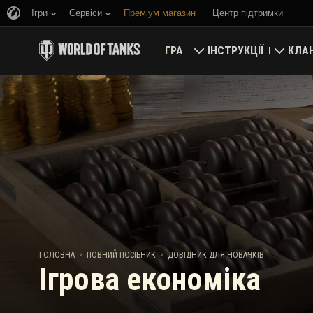
Ігри
Сервіси
Преміум магазин
Центр підтримки
ГРА
ІНСТРУКЦІЇ
КЛА
Завантажте зараз
Новачку
Укріп
Активувати бонус-код
Основне
Глоб
Новини
Ігрова економіка
Рейти
Рейтинги
Безпека
Останні зміни
Досягнення
ГОЛОВНА
ПОВНИЙ ПОСІБНИК
ДОВІДНИК ДЛЯ НОВАЧКІВ
Ігрова економіка
Танкознавство
Граємо за правилами
Музика
Wargaming.net Game Ce