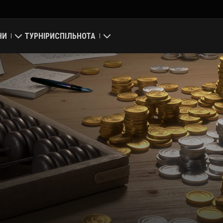
НИ
ТУРНІРИ
СПІЛЬНОТА
район
Мій профіль
альна мапа
Пошук гравців
нг кланів
Запросити друга
Discord
Портал модів
Медіа
nter