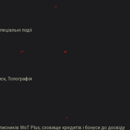
пеціальні події
иск, Топографія
писників WoT Plus; сховище кредитів і бонуси до досвіду