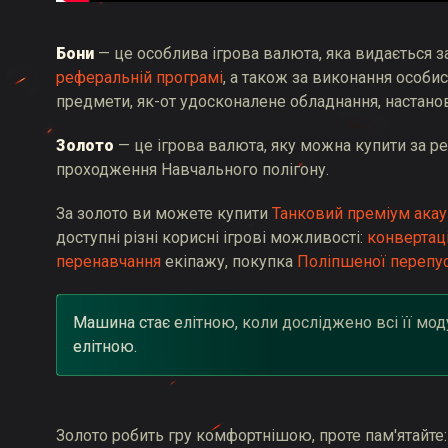
Бони
— це особлива ігрова валюта, яка видається за
реферальній програмі
, а також за виконання особи
предмети, як-от удосконалене обладнання, настанов
Золото
— це ігрова валюта, яку можна купити за ре
проходження Навчального полігону.
За золото ви можете купити
Танковий преміум акау
доступні різні корисні ігрові можливості:
конвертац
перенавчання
екіпажу, покупка
Поліпшеної перепу
Машина стає елітною, коли досліджено всі її модул
елітною.
Золото робить гру комфортнішою, проте пам'ятайте: