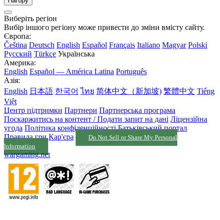
Нагору
Виберіть регіон
Вибір іншого регіону може привести до зміни вмісту сайту.
Європа:
Čeština
Deutsch
English
Español
Français
Italiano
Magyar
Polski
Русский
Türkçe
Українська
Америка:
English
Español — América Latina
Português
Азія:
English
日本語
한국어
ไทย
简体中文（新加坡)
繁體中文
Tiếng
Việt
Центр підтримки
Партнери
Партнерська програма
Поскаржитись на контент / Подати запит на дані
Ліцензійна
угода
Політика конфіденційності
Батьківський портал
Правила гри
Кар'єра
Do Not Sell or Share My Personal
Information
wargaming.net