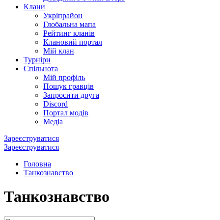
Клани
Укріпрайон
Глобальна мапа
Рейтинг кланів
Клановий портал
Мій клан
Турніри
Спільнота
Мій профіль
Пошук гравців
Запросити друга
Discord
Портал модів
Медіа
Зареєструватися
Зареєструватися
Головна
Танкознавство
Танкознавство