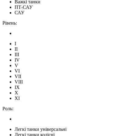
Важкі танки
ПТ-САУ
САУ
Рівень:
I
II
III
IV
V
VI
VII
VIII
IX
X
XI
Роль:
Легкі танки універсальні
Легкі танки колісні