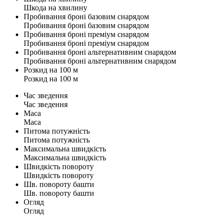
Шкода на хвилину
Пробивання броні базовим снарядом
Пробивання броні базовим снарядом
Пробивання броні преміум снарядом
Пробивання броні преміум снарядом
Пробивання броні альтернативним снарядом
Пробивання броні альтернативним снарядом
Розкид на 100 м
Розкид на 100 м
Час зведення
Час зведення
Маса
Маса
Питома потужність
Питома потужність
Максимальна швидкість
Максимальна швидкість
Швидкість повороту
Швидкість повороту
Шв. повороту башти
Шв. повороту башти
Огляд
Огляд