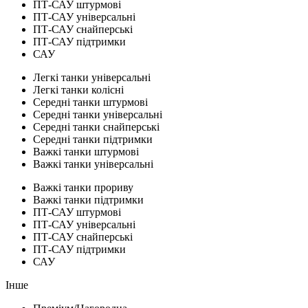
ПТ-САУ штурмові
ПТ-САУ універсальні
ПТ-САУ снайперські
ПТ-САУ підтримки
САУ
Легкі танки універсальні
Легкі танки колісні
Середні танки штурмові
Середні танки універсальні
Середні танки снайперські
Середні танки підтримки
Важкі танки штурмові
Важкі танки універсальні
Важкі танки прориву
Важкі танки підтримки
ПТ-САУ штурмові
ПТ-САУ універсальні
ПТ-САУ снайперські
ПТ-САУ підтримки
САУ
Інше