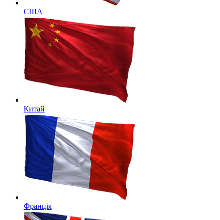
США
Китай
Франція