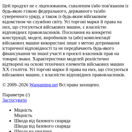
Цей продукт не є ліцензованим, схваленим і/або пов'язаним із
будь-якою гілкою федерального, державного та/або
суверенного уряду, а також із будь-яким військовим
відомством чи службою світу. Усі торгові марки й права на
них, що стосуються військових машин, є власністю
відповідних правовласників. Посилання на конкретні
конструкції, моделі, виробників та (або) комплектації
військових машин використані лише з метою дотримання
історичної відповідності та не передбачають будь-якого
фінансування чи іншої участі в проєкті власників прав на
товарні знаки. Характеристики моделей реалістично
відтворені на основі технічних елементів військових машин
ХХ століття. Усі торгові марки й права на них, що стосуються
військових машин, є власністю відповідних правовласників.
© 2009–2026
Wargaming.net
Всі права захищено.
Параметри (
/
)
Застосувати
Міцність
Міцність
Шкода від базового снаряда
Шкода від базового снаряда
Шкода на хвилину