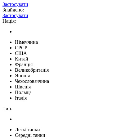
Застосувати
Знайдено:
Застосувати
Нація:
Німеччина
СРСР
США
Китай
Франція
Великобританія
Японія
Чехословаччина
Швеція
Польща
Італія
Тип:
Легкі танки
Середні танки