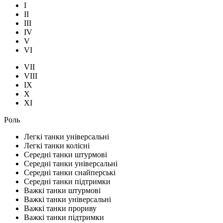
I
II
III
IV
V
VI
VII
VIII
IX
X
XI
Роль
Легкі танки універсальні
Легкі танки колісні
Середні танки штурмові
Середні танки універсальні
Середні танки снайперські
Середні танки підтримки
Важкі танки штурмові
Важкі танки універсальні
Важкі танки прориву
Важкі танки підтримки