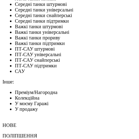
Середні танки штурмові
Середні танки універсальні
Середні танки снайперські
Середні танки підтримки
Важкі танки штурмові
Важкі танки універсальні
Важкі танки прориву
Важкі танки підтримки
ПТ-САУ штурмові
ПТ-САУ універсальні
ПТ-САУ снайперські
ПТ-САУ підтримки
САУ
Інше:
Преміум/Нагородна
Колекційна
У моєму Гаражі
У продажу
НОВЕ
ПОЛІПШЕННЯ