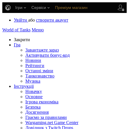
Ігри
Сервіси
Преміум магазин
Центр підтримки
Увійти
або
створити акаунт
World of Tanks
Меню
Закрити
Гра
Завантажте зараз
Активувати бонус-код
Новини
Рейтинги
Останні зміни
Танкознавство
Музика
Інструкції
Новачку
Основне
Ігрова економіка
Безпека
Досягнення
Граємо за правилами
Wargaming.net Game Center
Довідник з Twitch Drops