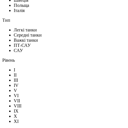
Швеція
Польща
Італія
Тип
Легкі танки
Середні танки
Важкі танки
ПТ-САУ
САУ
Рівень
I
II
III
IV
V
VI
VII
VIII
IX
X
XI