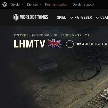
Spiele
Dienste
Premium-Laden
Spieler Support
SPIEL
RATGEBER
CLA
Jetzt herunterladen
Ratgeber für Neueinst
Fest
STARTSEITE
PANZERKUNDE
GB
LEICHTE PANZER
VIII
LHMTV
Bonuscodes einlösen
Allgemeiner Ratgeber
Welt
ZUM VERGLEICH HINZUFÜG
Neuigkeiten
Spielwirtschaft
Clan
Wertungen
Kontosicherheit
Aktualisierungen
Erfolge
Panzerkunde
Richtlinien zum Fairpl
Musik
Wargaming.net Game 