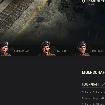
LEICHTER M
ROLLE
Drops
KOMMANDANT
FAHRER
RICHTSCHÜ
EIGENSCHAF
FEUERKRAFT
Schaden
Schaden 
Durchschlagskraft
Schaden je Minute