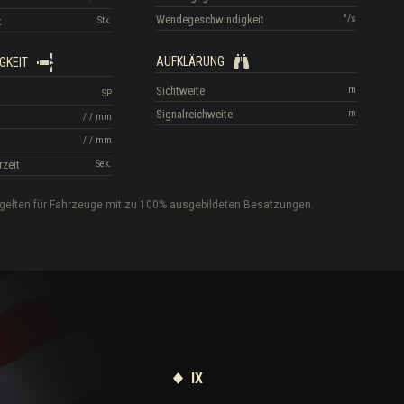
Wendegeschwindigkeit
°/s
t
Stk.
AUFKLÄRUNG
GKEIT
Sichtweite
m
SP
Signalreichweite
m
/
/
mm
/
/
mm
rzeit
Sek.
gelten für Fahrzeuge mit zu 100% ausgebildeten Besatzungen.
IX