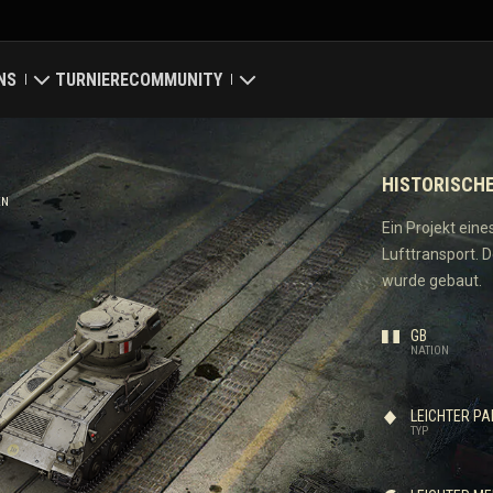
NS
TURNIERE
COMMUNITY
eiger
ung
Mein Profil
HISTORISCH
karte
Spieler suchen
EN
Ein Projekt ein
Lufttransport. D
wertungen
Empfehle einen Freund
wurde gebaut.
Discord
GB
NATION
Mod-Hub
LEICHTER P
ay
Medien
TYP
Center