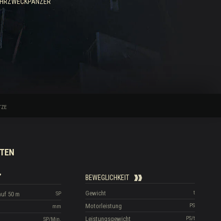
EHRZWECKPANZER
TZE
TEN
BEWEGLICHKEIT
Gewicht
t
auf 50 m
SP
Motorleistung
PS
mm
Leistungsgewicht
PS/t
SP/Min.