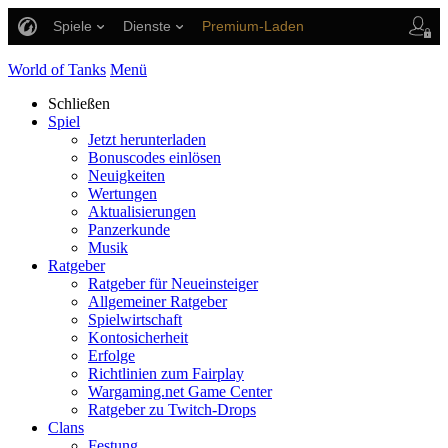
Spiele
Dienste
Premium-Laden
Spieler Support
World of Tanks
Menü
Schließen
Spiel
Jetzt herunterladen
Bonuscodes einlösen
Neuigkeiten
Wertungen
Aktualisierungen
Panzerkunde
Musik
Ratgeber
Ratgeber für Neueinsteiger
Allgemeiner Ratgeber
Spielwirtschaft
Kontosicherheit
Erfolge
Richtlinien zum Fairplay
Wargaming.net Game Center
Ratgeber zu Twitch-Drops
Clans
Festung