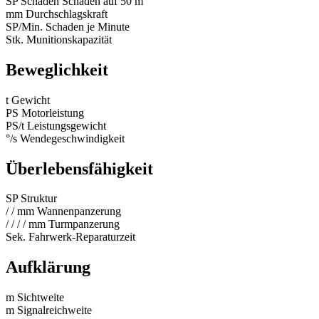
SP
Schaden
Schaden auf 50 m
mm
Durchschlagskraft
SP/Min.
Schaden je Minute
Stk.
Munitionskapazität
Beweglichkeit
t
Gewicht
PS
Motorleistung
PS/t
Leistungsgewicht
°/s
Wendegeschwindigkeit
Überlebensfähigkeit
SP
Struktur
/
/
mm
Wannenpanzerung
/
/
/
/
mm
Turmpanzerung
Sek.
Fahrwerk-Reparaturzeit
Aufklärung
m
Sichtweite
m
Signalreichweite