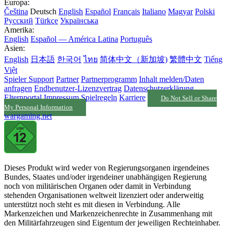
Europa:
Čeština
Deutsch
English
Español
Français
Italiano
Magyar
Polski
Русский
Türkçe
Українська
Amerika:
English
Español — América Latina
Português
Asien:
English
日本語
한국어
ไทย
简体中文（新加坡)
繁體中文
Tiếng
Việt
Spieler Support
Partner
Partnerprogramm
Inhalt melden/Daten
anfragen
Endbenutzer-Lizenzvertrag
Datenschutzerklärung
Elternportal
Impressum
Spielregeln
Karriere
Do Not Sell or Share
My Personal Information
wargaming.net
Dieses Produkt wird weder von Regierungsorganen irgendeines
Bundes, Staates und/oder irgendeiner unabhängigen Regierung
noch von militärischen Organen oder damit in Verbindung
stehenden Organisationen weltweit lizenziert oder anderweitig
unterstützt noch steht es mit diesen in Verbindung. Alle
Markenzeichen und Markenzeichenrechte in Zusammenhang mit
den Militärfahrzeugen sind Eigentum der jeweiligen Rechteinhaber.