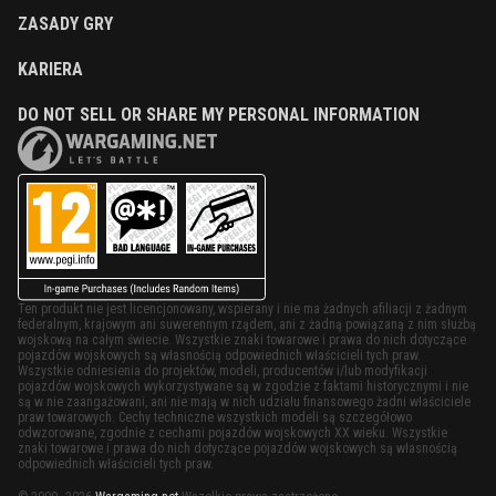
ZASADY GRY
KARIERA
DO NOT SELL OR SHARE MY PERSONAL INFORMATION
Ten produkt nie jest licencjonowany, wspierany i nie ma żadnych afiliacji z żadnym
federalnym, krajowym ani suwerennym rządem, ani z żadną powiązaną z nim służbą
wojskową na całym świecie. Wszystkie znaki towarowe i prawa do nich dotyczące
pojazdów wojskowych są własnością odpowiednich właścicieli tych praw.
Wszystkie odniesienia do projektów, modeli, producentów i/lub modyfikacji
pojazdów wojskowych wykorzystywane są w zgodzie z faktami historycznymi i nie
są w nie zaangażowani, ani nie mają w nich udziału finansowego żadni właściciele
praw towarowych. Cechy techniczne wszystkich modeli są szczegółowo
odwzorowane, zgodnie z cechami pojazdów wojskowych XX wieku. Wszystkie
znaki towarowe i prawa do nich dotyczące pojazdów wojskowych są własnością
odpowiednich właścicieli tych praw.