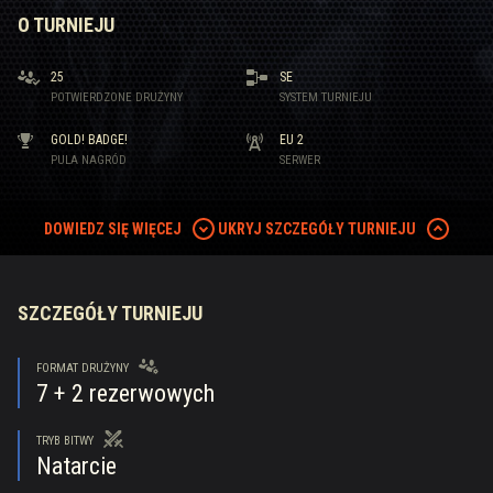
O TURNIEJU
25
SE
POTWIERDZONE DRUŻYNY
SYSTEM TURNIEJU
GOLD! BADGE!
EU 2
PULA NAGRÓD
SERWER
DOWIEDZ SIĘ WIĘCEJ
UKRYJ SZCZEGÓŁY TURNIEJU
SZCZEGÓŁY TURNIEJU
FORMAT DRUŻYNY
7
+ 2 rezerwowych
TRYB BITWY
Natarcie