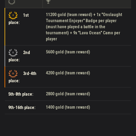
11200 gold (team reward) + 1x "Onslaught
1st
Tournament Enjoyer" Badge per player
place:
(must have played a battle in the
tournament) + 9x "Lava Ocean" Camo per
player
5600 gold (team reward)
2nd
place:
4200 gold (team reward)
3rd-4th
place:
2800 gold (team reward)
5th-8th place:
1400 gold (team reward)
9th-16th place: