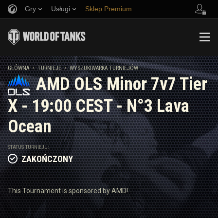
Gry
Usługi
Sklep Premium
Zwerbuj znajomego
Zasady fair play
Muzyka
Wsparcie Gracza
Discord
Wargaming.net Game Center
Centrum modów
Przewodnik po Twitch Drops
GŁÓWNA
TURNIEJE
WYSZUKIWARKA TURNIEJÓW
AMD OLS Minor 7v7 Tier
Media
X - 19:00 CEST - N°3 Lava
Ocean
STATUS TURNIEJU:
ZAKOŃCZONY
This Tournament is sponsored by AMD!