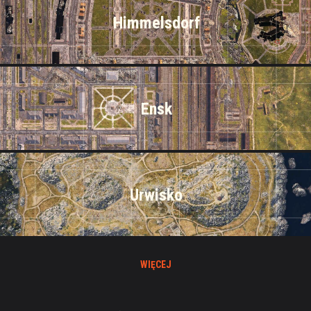
Himmelsdorf
Ensk
Urwisko
WIĘCEJ