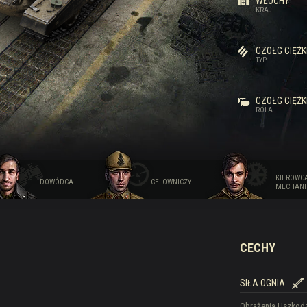
WŁOCHY
KRAJ
 Drops
CZOŁG CIĘŻK
TYP
CZOŁG CIĘŻ
ROLA
KIEROWCA
DOWÓDCA
CELOWNICZY
MECHANI
CECHY
SIŁA OGNIA
Obrażenia
Uszkodz