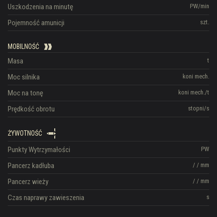
Uszkodzenia na minutę
PW/min
Pojemność amunicji
szt.
MOBILNOŚĆ
Masa
t
Moc silnika
koni mech.
Moc na tonę
koni mech./t
Prędkość obrotu
stopni/s
ŻYWOTNOŚĆ
Punkty Wytrzymałości
PW
Pancerz kadłuba
/
/
mm
Pancerz wieży
/
/
mm
Czas naprawy zawieszenia
s