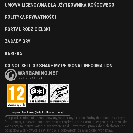
UMOWA LICENCYJNA DLA UŻYTKOWNIKA KOŃCOWEGO
POLITYKA PRYWATNOŚCI
PORTAL RODZICIELSKI
ZASADY GRY
KARIERA
DO NOT SELL OR SHARE MY PERSONAL INFORMATION
Ten produkt nie jest licencjonowany, wspierany i nie ma żadnych afiliacji z żadnym
federalnym, krajowym ani suwerennym rządem, ani z żadną powiązaną z nim służbą
wojskową na całym świecie. Wszystkie znaki towarowe i prawa do nich dotyczące
pojazdów wojskowych są własnością odpowiednich właścicieli tych praw.