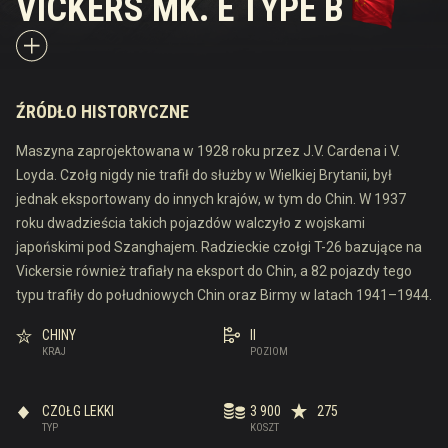
VICKERS MK. E TYPE B
ŹRÓDŁO HISTORYCZNE
Maszyna zaprojektowana w 1928 roku przez J.V. Cardena i V.
Loyda. Czołg nigdy nie trafił do służby w Wielkiej Brytanii, był
jednak eksportowany do innych krajów, w tym do Chin. W 1937
roku dwadzieścia takich pojazdów walczyło z wojskami
japońskimi pod Szanghajem. Radzieckie czołgi T-26 bazujące na
Vickersie również trafiały na eksport do Chin, a 82 pojazdy tego
typu trafiły do południowych Chin oraz Birmy w latach 1941–1944.
CHINY
II
KRAJ
POZIOM
CZOŁG LEKKI
3 900
275
TYP
KOSZT