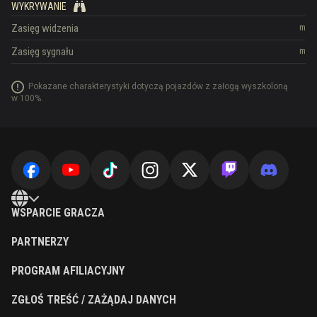
WYKRYWANIE
Zasięg widzenia
m
Zasięg sygnału
m
Pokazane charakterystyki dotyczą pojazdów z załogą wyszkoloną
w 100%.
WSPARCIE GRACZA
PARTNERZY
PROGRAM AFILIACYJNY
ZGŁOŚ TREŚĆ / ZAŻĄDAJ DANYCH