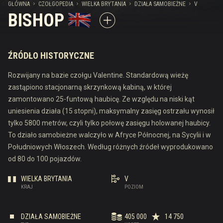
GŁÓWNA
CZOŁGOPEDIA
WIELKA BRYTANIA
DZIAŁA SAMOBIEŻNE
V
BISHOP
ŹRÓDŁO HISTORYCZNE
Rozwijany na bazie czołgu Valentine. Standardową wieżę
zastąpiono stacjonarną skrzynkową kabiną, w której
zamontowano 25-funtową haubicę. Ze względu na niski kąt
uniesienia działa (15 stopni), maksymalny zasięg ostrzału wynosił
tylko 5800 metrów, czyli tylko połowę zasięgu holowanej haubicy.
To działo samobieżne walczyło w Afryce Północnej, na Sycylii i w
Południowych Włoszech. Według różnych źródeł wyprodukowano
od 80 do 100 pojazdów.
WIELKA BRYTANIA
V
KRAJ
POZIOM
DZIAŁA SAMOBIEŻNE
405 000
14 750