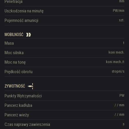
Penetracja
mm
Uszkodzenia na minutę
PW/min
Pojemność amunicji
szt.
MOBILNOŚĆ
Masa
t
Moc silnika
koni mech.
Moc na tonę
koni mech./t
Prędkość obrotu
stopni/s
ŻYWOTNOŚĆ
Punkty Wytrzymałości
PW
Pancerz kadłuba
/
/
mm
Pancerz wieży
/
/
mm
Czas naprawy zawieszenia
s