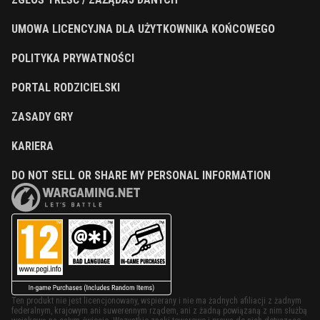
UMOWA LICENCYJNA DLA UŻYTKOWNIKA KOŃCOWEGO
POLITYKA PRYWATNOŚCI
PORTAL RODZICIELSKI
ZASADY GRY
KARIERA
DO NOT SELL OR SHARE MY PERSONAL INFORMATION
Ten produkt nie jest licencjonowany, wspierany i nie ma żadnych afiliacji z żadnym
federalnym, krajowym ani suwerennym rządem, ani z żadną powiązaną z nim służbą