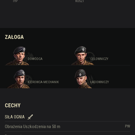
TYP
KOSZT
ZAŁOGA
DOWÓDCA
CELOWNICZY
KIEROWCA-MECHANIK
ŁADOWNICZY
CECHY
SIŁA OGNIA
Obrażenia
Uszkodzenia na 50 m
PW