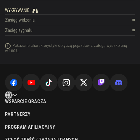
WYKRYWANIE
Zasięg widzenia
m
Zasięg sygnału
m
Pokazane charakterystyki dotyczą pojazdów z załogą wyszkoloną
w 100%.
WSPARCIE GRACZA
PARTNERZY
PROGRAM AFILIACYJNY
ZGŁOŚ TREŚĆ / ZAŻĄDAJ DANYCH