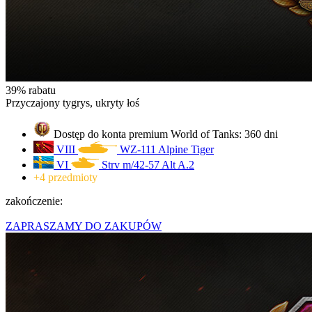
39% rabatu
Przyczajony tygrys, ukryty łoś
Dostęp do konta premium World of Tanks: 360 dni
VIII
WZ-111 Alpine Tiger
VI
Strv m/42-57 Alt A.2
+4 przedmioty
zakończenie:
ZAPRASZAMY DO ZAKUPÓW