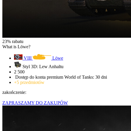
23% rabatu
What is Löwe?
VIII
Löwe
Styl 3D: Lew Anhaltu
2 500
Dostęp do konta premium World of Tanks: 30 dni
+5 przedmiotów
zakończenie:
ZAPRASZAMY DO ZAKUPÓW