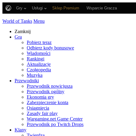
Gry
Usługi
Sklep Premium
Wsparcie Gracza
World of Tanks
Menu
Zamknij
Gra
Pobierz teraz
Odbierz kody bonusowe
Wiadomości
Rankingi
Aktualizacje
Czołgopedia
Muzyka
Przewodniki
Przewodnik nowicjusza
Przewodnik ogólny
Ekonomia gry
Zabezpieczenie konta
Osiągnięcia
Zasady fair play
Wargaming.net Game Center
Przewodnik po Twitch Drops
Klany
Twierdza