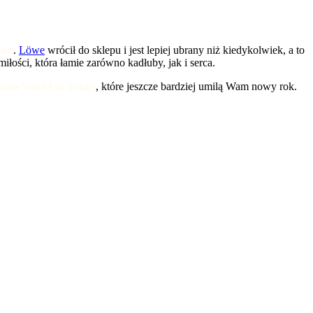
kim
.
Löwe
wrócił do sklepu i jest lepiej ubrany niż kiedykolwiek, a to
ości, która łamie zarówno kadłuby, jak i serca.
mium World of Tanks
, które jeszcze bardziej umilą Wam nowy rok.