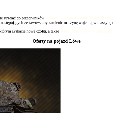
ie strzelać do przeciwników
legendarnym niemieckim czołgiem cięż
 następujących zestawów, aby zamienić maszynę wojenną w maszynę mił
 którym zyskacie nowe czołgi, a także
360 dni dostępu do konta pre
Oferty na pojazd Löwe