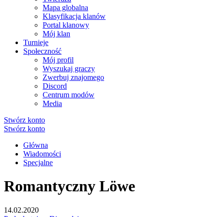
Mapa globalna
Klasyfikacja klanów
Portal klanowy
Mój klan
Turnieje
Społeczność
Mój profil
Wyszukaj graczy
Zwerbuj znajomego
Discord
Centrum modów
Media
Stwórz konto
Stwórz konto
Główna
Wiadomości
Specjalne
Romantyczny Löwe
14.02.2020