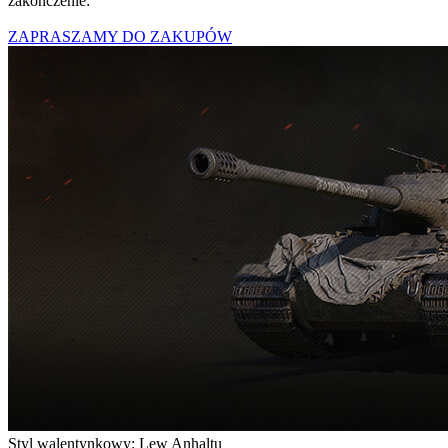
zakończenie:
ZAPRASZAMY DO ZAKUPÓW
Styl walentynkowy: Lew Anhaltu