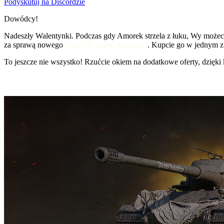
Podyskutuj na Discordzie
Dowódcy!
Nadeszły Walentynki. Podczas gdy Amorek strzela z łuku, Wy możec
za sprawą nowego
stylu 3D „Lew Anhaltu”
. Kupcie go w jednym z
To jeszcze nie wszystko! Rzućcie okiem na dodatkowe oferty, dzięki