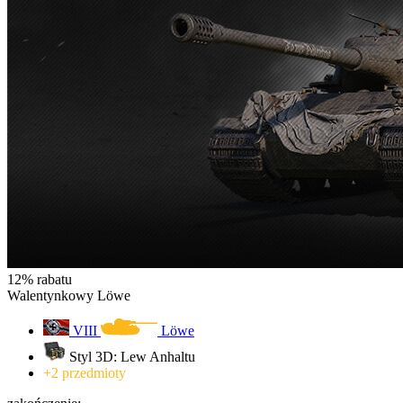
12% rabatu
Walentynkowy Löwe
VIII
Löwe
Styl 3D: Lew Anhaltu
+2 przedmioty