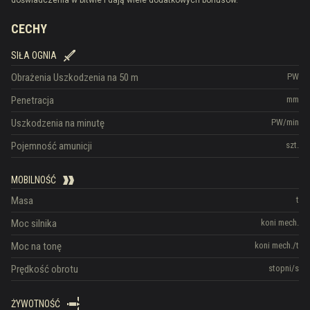
doświadczenia w bitwie i dają wiele dodatkowych bonusów.
CECHY
SIŁA OGNIA
Obrażenia
Uszkodzenia na 50 m
PW
Penetracja
mm
Uszkodzenia na minutę
PW/min
Pojemność amunicji
szt.
MOBILNOŚĆ
Masa
t
Moc silnika
koni mech.
Moc na tonę
koni mech./t
Prędkość obrotu
stopni/s
ŻYWOTNOŚĆ