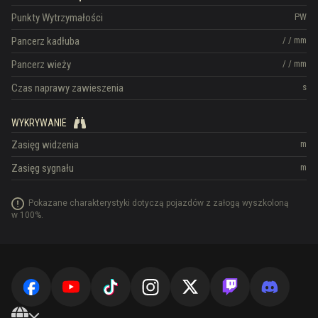
Punkty Wytrzymałości
PW
Pancerz kadłuba
/
/
mm
Pancerz wieży
/
/
mm
Czas naprawy zawieszenia
s
WYKRYWANIE
Zasięg widzenia
m
Zasięg sygnału
m
Pokazane charakterystyki dotyczą pojazdów z załogą wyszkoloną
w 100%.