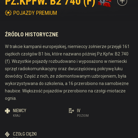
PZ.KPFW. B2 740 (F)
POJAZDY PREMIUM
ŹRÓDŁO HISTORYCZNE
W trakcie kampanii europejskiej, niemieccy żołnierze przejęli 161
ciężkich czołgów B1 bis, które nazwano później Pz.Kpfw. B2 740
(f). Wszystkie pojazdy rozbudowano i wyposażono w niemiecki
sprzęt radiokomunikacyjny oraz dwuczęściową pokrywę luku
dowódcy. Część z nich, ze zdemontowanym uzbrojeniem, była
wykorzystywana do szkolenia, a 16 przerobiono na samobieżne
haubice. Większość pojazdów przerobiono na czołgi-miotacze
ognia.
NIEMCY
IV
KRAJ
POZIOM
CZOŁG CIĘŻKI