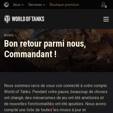
Jeux
Services
Boutique premium
Parrainer un ami
Politique de fair-play
Musique
Aide aux joueurs
Discord
Wargaming.net Game Center
Centre des mods
Guide des Butins Twitch
ACCUEIL
Bon retour parmi nous,
Médias
Commandant !
Nous sommes ravis de vous voir connecté à votre compte
World of Tanks. Pendant votre pause, beaucoup de choses
ont changé, des mécanismes de jeu ont été améliorés et
de nouvelles fonctionnalités ont été ajoutées. Nous avons
compilé une liste de toutes les mises à jour et