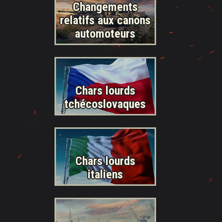
Changements
relatifs aux canons
automoteurs
Chars lourds
tchécoslovaques
Chars lourds
italiens