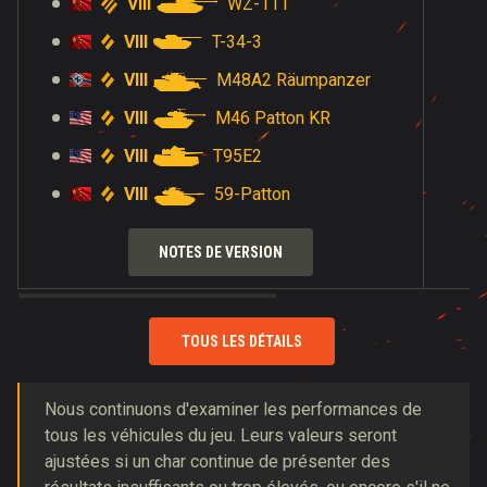
VIII
WZ-111
VIII
T-34-3
VIII
M48A2 Räumpanzer
VIII
M46 Patton KR
VIII
T95E2
VIII
59-Patton
NOTES DE VERSION
TOUS LES DÉTAILS
Nous continuons d'examiner les performances de
tous les véhicules du jeu. Leurs valeurs seront
ajustées si un char continue de présenter des