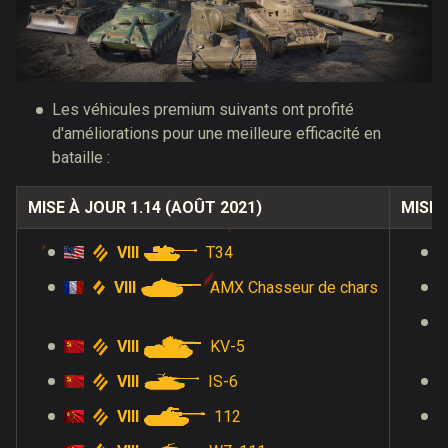
Les véhicules premium suivants ont profité
d'améliorations pour une meilleure efficacité en
bataille :
MISE À JOUR 1.14 (AOÛT 2021)
MISE 
VIII
T34
VIII
AMX Chasseur de chars
VIII
KV-5
VIII
IS-6
VIII
112