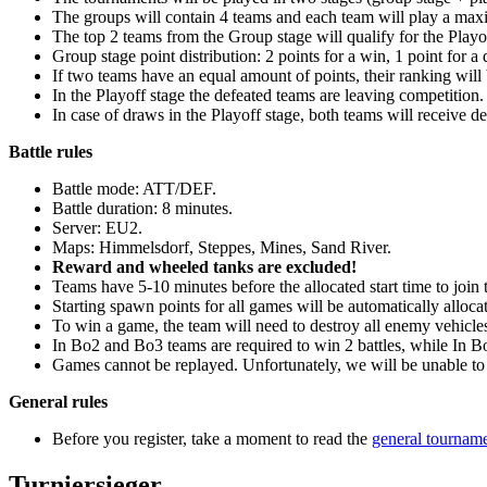
The groups will contain 4 teams and each team will play a max
The top 2 teams from the Group stage will qualify for the Playo
Group stage point distribution: 2 points for a win, 1 point for a 
If two teams have an equal amount of points, their ranking will 
In the Playoff stage the defeated teams are leaving competition.
In case of draws in the Playoff stage, both teams will receive de
Battle rules
Battle mode: ATT/DEF.
Battle duration: 8 minutes.
Server: EU2.
Maps: Himmelsdorf, Steppes, Mines, Sand River.
Reward and wheeled tanks are excluded!
Teams have 5-10 minutes before the allocated start time to join th
Starting spawn points for all games will be automatically alloca
To win a game, the team will need to destroy all enemy vehicle
In Bo2 and Bo3 teams are required to win 2 battles, while In Bo
Games cannot be replayed. Unfortunately, we will be unable to 
General rules
Before you register, take a moment to read the
general tourname
Turniersieger