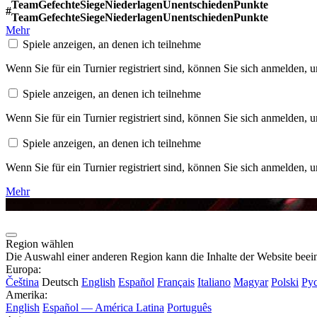
Team
Gefechte
Siege
Niederlagen
Unentschieden
Punkte
#
Team
Gefechte
Siege
Niederlagen
Unentschieden
Punkte
Mehr
Spiele anzeigen, an denen ich teilnehme
Wenn Sie für ein Turnier registriert sind, können Sie sich anmelden,
Spiele anzeigen, an denen ich teilnehme
Wenn Sie für ein Turnier registriert sind, können Sie sich anmelden,
Spiele anzeigen, an denen ich teilnehme
Wenn Sie für ein Turnier registriert sind, können Sie sich anmelden,
Mehr
Region wählen
Die Auswahl einer anderen Region kann die Inhalte der Website beein
Europa:
Čeština
Deutsch
English
Español
Français
Italiano
Magyar
Polski
Ру
Amerika:
English
Español — América Latina
Português