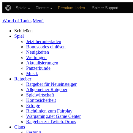
Spiele
Dienste
Premium-Laden
Spieler Support
World of Tanks
Menü
Schließen
Spiel
Jetzt herunterladen
Bonuscodes einlösen
Neuigkeiten
Wertungen
Aktualisierungen
Panzerkunde
Musik
Ratgeber
Ratgeber für Neueinsteiger
Allgemeiner Ratgeber
Spielwirtschaft
Kontosicherheit
Erfolge
Richtlinien zum Fairplay
Wargaming.net Game Center
Ratgeber zu Twitch-Drops
Clans
Festung