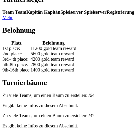
Team
Team
Kapitän
Kapitän
Spielserver
Spielserver
Registrierun
Mehr
Belohnung
Platz
Belohnung
1st place:
11200 gold team reward
2nd place:
5600 gold team reward
3rd-4th place:
4200 gold team reward
5th-8th place:
2800 gold team reward
9th-16th place:
1400 gold team reward
Turnierbäume
Zu viele Teams, um einen Baum zu erstellen:
/
64
Es gibt keine Infos zu diesem Abschnitt.
Zu viele Teams, um einen Baum zu erstellen:
/
32
Es gibt keine Infos zu diesem Abschnitt.