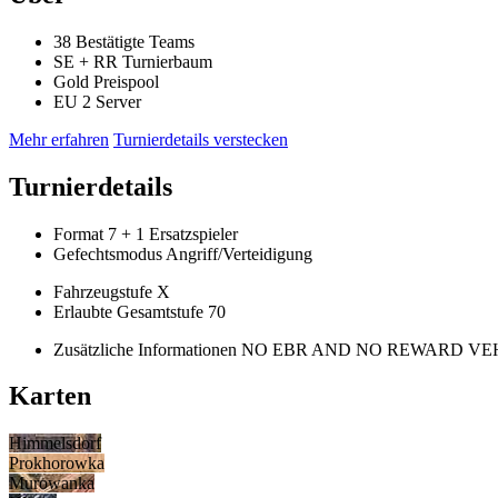
38
Bestätigte Teams
SE
+
RR
Turnierbaum
Gold
Preispool
EU 2
Server
Mehr erfahren
Turnierdetails verstecken
Turnierdetails
Format
7
+ 1 Ersatzspieler
Gefechtsmodus
Angriff/Verteidigung
Fahrzeugstufe
X
Erlaubte Gesamtstufe
70
Zusätzliche Informationen
NO EBR AND NO REWARD VE
Karten
Himmelsdorf
Prokhorowka
Murowanka