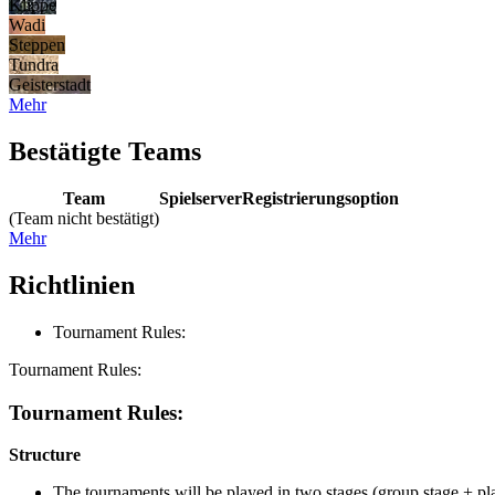
Klippe
Wadi
Steppen
Tundra
Geisterstadt
Mehr
Bestätigte Teams
Team
Spielserver
Registrierungsoption
(Team nicht bestätigt)
Mehr
Richtlinien
Tournament Rules:
Tournament Rules:
Tournament Rules:
Structure
The tournaments will be played in two stages (group stage + pla