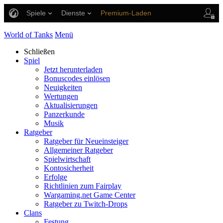
Spiele
Dienste
Premium-Laden
Spieler Support
World of Tanks
Menü
Schließen
Spiel
Jetzt herunterladen
Bonuscodes einlösen
Neuigkeiten
Wertungen
Aktualisierungen
Panzerkunde
Musik
Ratgeber
Ratgeber für Neueinsteiger
Allgemeiner Ratgeber
Spielwirtschaft
Kontosicherheit
Erfolge
Richtlinien zum Fairplay
Wargaming.net Game Center
Ratgeber zu Twitch-Drops
Clans
Festung