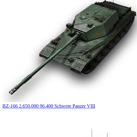
BZ-166
2.650.000
96.400
Schwere Panzer
VIII