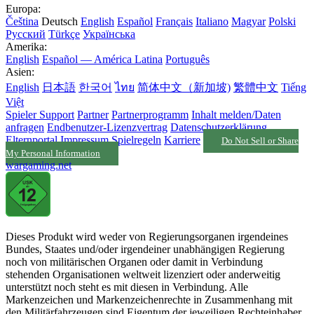
Europa:
Čeština
Deutsch
English
Español
Français
Italiano
Magyar
Polski
Русский
Türkçe
Українська
Amerika:
English
Español — América Latina
Português
Asien:
English
日本語
한국어
ไทย
简体中文（新加坡)
繁體中文
Tiếng
Việt
Spieler Support
Partner
Partnerprogramm
Inhalt melden/Daten
anfragen
Endbenutzer-Lizenzvertrag
Datenschutzerklärung
Elternportal
Impressum
Spielregeln
Karriere
Do Not Sell or Share
My Personal Information
wargaming.net
Dieses Produkt wird weder von Regierungsorganen irgendeines
Bundes, Staates und/oder irgendeiner unabhängigen Regierung
noch von militärischen Organen oder damit in Verbindung
stehenden Organisationen weltweit lizenziert oder anderweitig
unterstützt noch steht es mit diesen in Verbindung. Alle
Markenzeichen und Markenzeichenrechte in Zusammenhang mit
den Militärfahrzeugen sind Eigentum der jeweiligen Rechteinhaber.