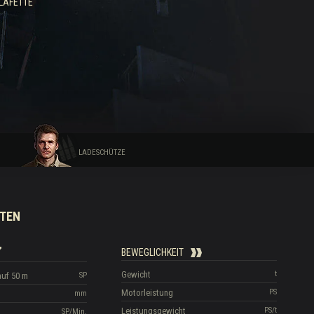
LAFETTE
LADESCHÜTZE
TEN
BEWEGLICHKEIT
Gewicht
t
auf 50 m
SP
Motorleistung
PS
mm
Leistungsgewicht
PS/t
SP/Min.