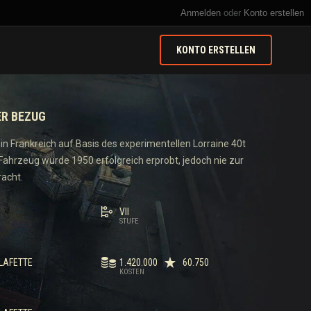
Anmelden
oder
Konto erstellen
KONTO ERSTELLEN
ER BEZUG
in Frankreich auf Basis des experimentellen Lorraine 40t
 Fahrzeug wurde 1950 erfolgreich erprobt, jedoch nie zur
racht.
VII
STUFE
LAFETTE
1.420.000
60.750
KOSTEN