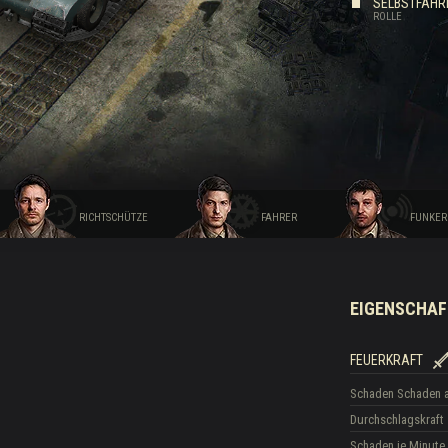
SELBSTFAHR
ROLLE
Drops
RICHTSCHÜTZE
FAHRER
FUNKER
EIGENSCHAF
FEUERKRAFT
Schaden
Schaden 
Durchschlagskraft
Schaden je Minute