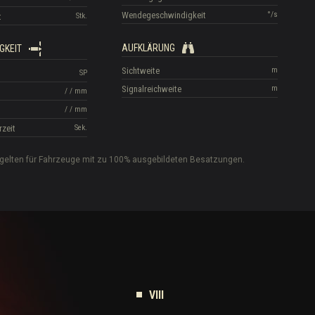
Wendegeschwindigkeit
°/s
t
Stk.
AUFKLÄRUNG
GKEIT
Sichtweite
m
SP
Signalreichweite
m
/
/
mm
/
/
mm
rzeit
Sek.
gelten für Fahrzeuge mit zu 100% ausgebildeten Besatzungen.
VIII