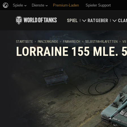
Spiele
Dienste
Premium-Laden
Spieler Support
SPIEL
RATGEBER
CLA
Jetzt herunterladen
Ratgeber für Neueinst
Fest
STARTSEITE
PANZERKUNDE
FRANKREICH
SELBSTFAHRLAFETTEN
VII
LORRAINE 155 MLE. 
Bonuscodes einlösen
Allgemeiner Ratgeber
Welt
Neuigkeiten
Spielwirtschaft
Clan
Wertungen
Kontosicherheit
Aktualisierungen
Erfolge
Panzerkunde
Richtlinien zum Fairpl
Musik
Wargaming.net Game 