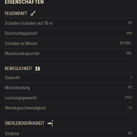
EIGENSCHAFTEN
FEUERKRAFT
Schaden
Schaden auf 50 m
SP
Durchschlagskraft
mm
Schaden je Minute
SP/Min.
Munitionskapazität
Stk.
BEWEGLICHKEIT
Gewicht
t
Motorleistung
PS
Leistungsgewicht
PS/t
Wendegeschwindigkeit
°/s
ÜBERLEBENSFÄHIGKEIT
Struktur
SP