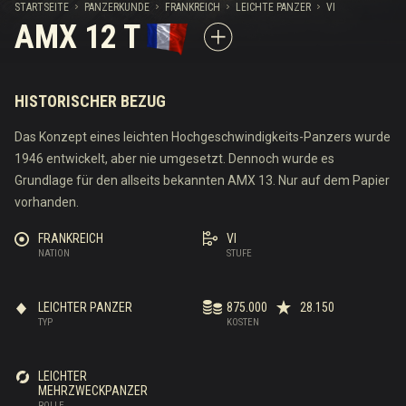
STARTSEITE
PANZERKUNDE
FRANKREICH
LEICHTE PANZER
VI
AMX 12 T
HISTORISCHER BEZUG
Das Konzept eines leichten Hochgeschwindigkeits-Panzers wurde
1946 entwickelt, aber nie umgesetzt. Dennoch wurde es
Grundlage für den allseits bekannten AMX 13. Nur auf dem Papier
vorhanden.
FRANKREICH
VI
NATION
STUFE
LEICHTER PANZER
875.000
28.150
TYP
KOSTEN
LEICHTER
MEHRZWECKPANZER
ROLLE