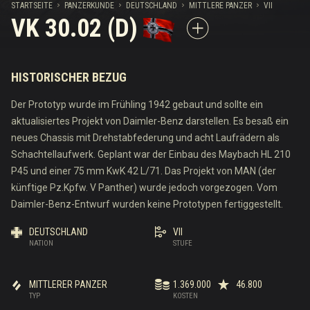
STARTSEITE
PANZERKUNDE
DEUTSCHLAND
MITTLERE PANZER
VII
VK 30.02 (D)
HISTORISCHER BEZUG
Der Prototyp wurde im Frühling 1942 gebaut und sollte ein
aktualisiertes Projekt von Daimler-Benz darstellen. Es besaß ein
neues Chassis mit Drehstabfederung und acht Laufrädern als
Schachtellaufwerk. Geplant war der Einbau des Maybach HL 210
P45 und einer 75 mm KwK 42 L/71. Das Projekt von MAN (der
künftige Pz.Kpfw. V Panther) wurde jedoch vorgezogen. Vom
Daimler-Benz-Entwurf wurden keine Prototypen fertiggestellt.
DEUTSCHLAND
VII
NATION
STUFE
MITTLERER PANZER
1.369.000
46.800
TYP
KOSTEN