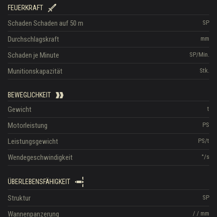
FEUERKRAFT
Schaden
Schaden auf 50 m
SP
Durchschlagskraft
mm
Schaden je Minute
SP/Min.
Munitionskapazität
Stk.
BEWEGLICHKEIT
Gewicht
t
Motorleistung
PS
Leistungsgewicht
PS/t
Wendegeschwindigkeit
°/s
ÜBERLEBENSFÄHIGKEIT
Struktur
SP
Wannenpanzerung
/
/
mm