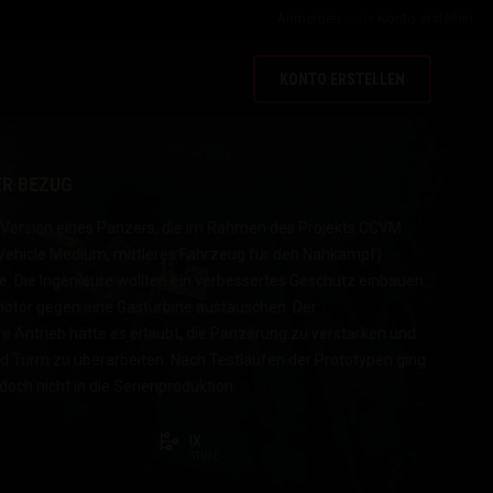
Anmelden
oder
Konto erstellen
KONTO ERSTELLEN
ER BEZUG
e Version eines Panzers, die im Rahmen des Projekts CCVM
Vehicle Medium, mittleres Fahrzeug für den Nahkampf)
e. Die Ingenieure wollten ein verbessertes Geschütz einbauen
otor gegen eine Gasturbine austauschen. Der
re Antrieb hätte es erlaubt, die Panzerung zu verstärken und
 Turm zu überarbeiten. Nach Testläufen der Prototypen ging
doch nicht in die Serienproduktion.
IX
STUFE