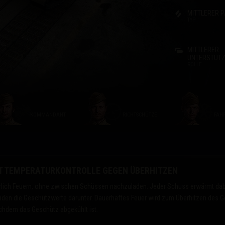
MITTLERER 
Drops
TYP
MITTLERER
UNTERSTÜT
ROLLE
KOMMANDANT
RICHTSCHÜTZE
FAH
 TEMPERATURKONTROLLE GEGEN ÜBERHITZEN
rlich Feuern, ohne zwischen Schüssen nachzuladen. Jeder Schuss erwärmt dabe
eiden die Geschützwerte darunter. Dauerhaftes Feuer wird zum Überhitzen des 
achdem das Geschütz abgekühlt ist.