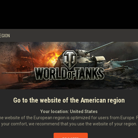
EGION
EIGENSCHAF
FEUERKRAFT
VIII
Schaden
Durchschlagskraft
ARES 85
75 MM ARES
„SUPER“
Feuergeschwindigk
Schaden pro Seku
Go to the website of the American region
IX
Schaden je Minute
Your location:
United States
Zielerfassung
e website of the European region is optimized for users from Europe. 
Streuung auf 100 
85 MM ARES MC-
your comfort, we recommend that you use the website of your region.
AAAC
Munitionskapazitä