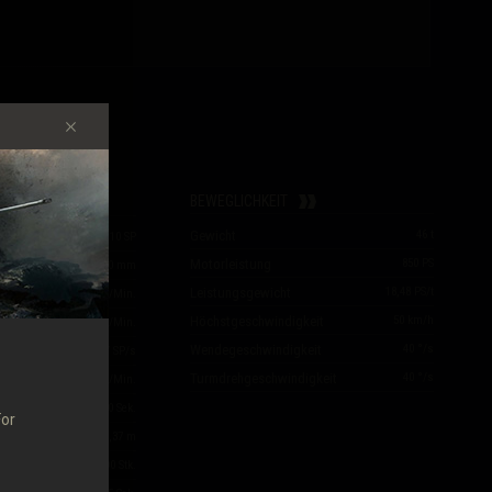
TEN
BEWEGLICHKEIT
Gewicht
46
t
56
/
56
/
110
SP
Motorleistung
850
PS
195
/
212
/
10
mm
Leistungsgewicht
18,48
PS/t
eit
31,25
Schuss/Min.
Höchstgeschwindigkeit
50
km/h
Rate kontinuierlichen Feuers
200
Schuss/Min.
Wendegeschwindigkeit
40
°/s
nde
187
SP/s
Turmdrehgeschwindigkeit
40
°/s
1.750
SP/Min.
2,20
/
2,20
Sek.
For
m
0,55
/
0,37
m
t
400
Stk.