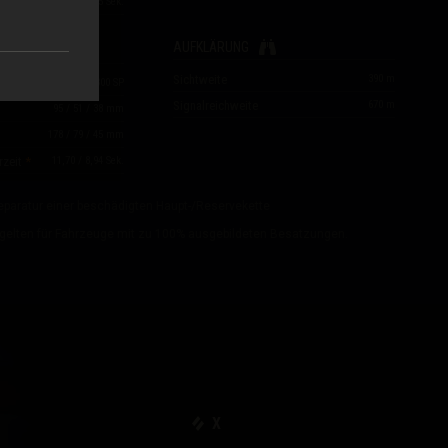
nsgurts
5
Sek.
AUFKLÄRUNG
GKEIT
Sichtweite
390
m
1.800
SP
Signalreichweite
670
m
95
/
51
/
38
mm
178
/
79
/
45
mm
rzeit
11,70 / 8,94
Sek.
Reparatur einer beschädigten Haupt-/Reservekette
gelten für Fahrzeuge mit zu 100% ausgebildeten Besatzungen.
X