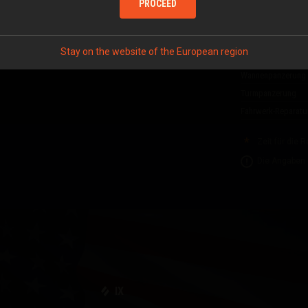
Laden des Munitio
PROCEED
ÜBERLEBENSFÄHI
Stay on the website of the European region
Struktur
Wannenpanzerung
Turmpanzerung
Fahrwerk-Reparatu
Zeit für die 
Die Angaben 
IX