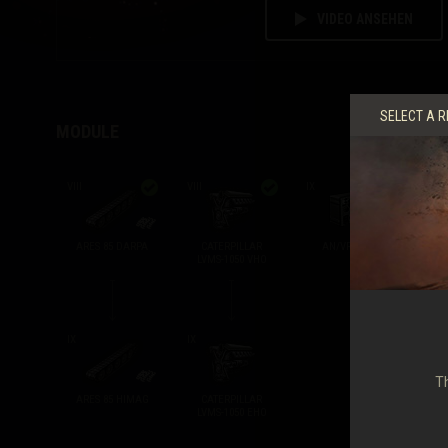
VIDEO ANSEHEN
SELECT A R
MODULE
VIII
VIII
IX
IX
ARES 85 DARPA
CATERPILLAR
AN/VRC-12/9
LVMS-1050 VHO
IX
IX
Th
ARES 85 HIMAG
CATERPILLAR
LVMS-1050 EHO