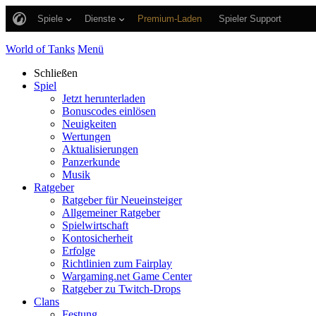
Spiele
Dienste
Premium-Laden
Spieler Support
World of Tanks
Menü
Schließen
Spiel
Jetzt herunterladen
Bonuscodes einlösen
Neuigkeiten
Wertungen
Aktualisierungen
Panzerkunde
Musik
Ratgeber
Ratgeber für Neueinsteiger
Allgemeiner Ratgeber
Spielwirtschaft
Kontosicherheit
Erfolge
Richtlinien zum Fairplay
Wargaming.net Game Center
Ratgeber zu Twitch-Drops
Clans
Festung