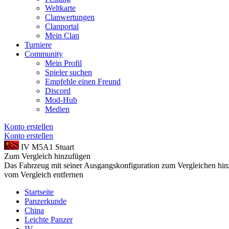
Weltkarte
Clanwertungen
Clanportal
Mein Clan
Turniere
Community
Mein Profil
Spieler suchen
Empfehle einen Freund
Discord
Mod-Hub
Medien
Konto erstellen
Konto erstellen
IV
M5A1 Stuart
Zum Vergleich hinzufügen
Das Fahrzeug mit seiner Ausgangskonfiguration zum Vergleichen hi
vom Vergleich entfernen
Startseite
Panzerkunde
China
Leichte Panzer
IV