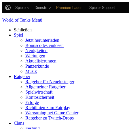
Spiele
Dienste
Premium-Laden
Spieler Support
World of Tanks
Menü
Schließen
Spiel
Jetzt herunterladen
Bonuscodes einlösen
Neuigkeiten
Wertungen
Aktualisierungen
Panzerkunde
Musik
Ratgeber
Ratgeber für Neueinsteiger
Allgemeiner Ratgeber
Spielwirtschaft
Kontosicherheit
Erfolge
Richtlinien zum Fairplay
Wargaming.net Game Center
Ratgeber zu Twitch-Drops
Clans
Festung