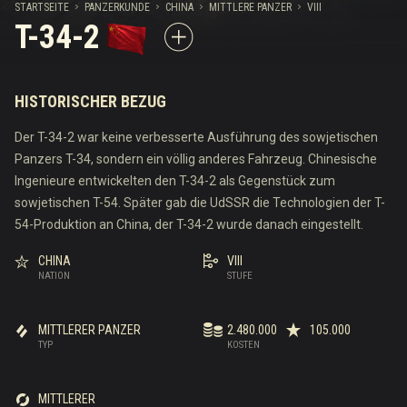
STARTSEITE
PANZERKUNDE
CHINA
MITTLERE PANZER
VIII
T-34-2
HISTORISCHER BEZUG
Der T-34-2 war keine verbesserte Ausführung des sowjetischen
Panzers T-34, sondern ein völlig anderes Fahrzeug. Chinesische
Ingenieure entwickelten den T-34-2 als Gegenstück zum
sowjetischen T-54. Später gab die UdSSR die Technologien der T-
54-Produktion an China, der T-34-2 wurde danach eingestellt.
CHINA
VIII
NATION
STUFE
MITTLERER PANZER
2.480.000
105.000
TYP
KOSTEN
MITTLERER