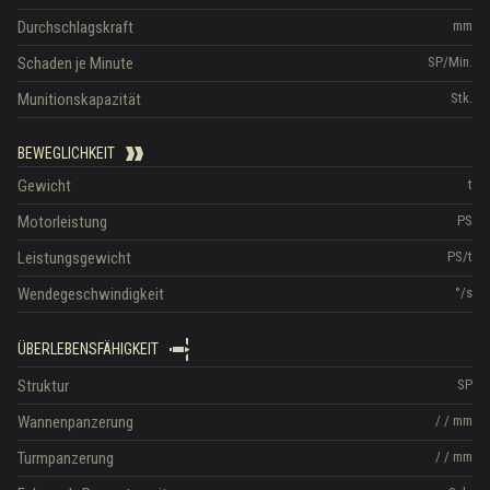
Durchschlagskraft
mm
Schaden je Minute
SP/Min.
Munitionskapazität
Stk.
BEWEGLICHKEIT
Gewicht
t
Motorleistung
PS
Leistungsgewicht
PS/t
Wendegeschwindigkeit
°/s
ÜBERLEBENSFÄHIGKEIT
Struktur
SP
Wannenpanzerung
/
/
mm
Turmpanzerung
/
/
mm