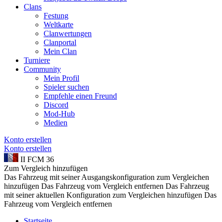
Clans
Festung
Weltkarte
Clanwertungen
Clanportal
Mein Clan
Turniere
Community
Mein Profil
Spieler suchen
Empfehle einen Freund
Discord
Mod-Hub
Medien
Konto erstellen
Konto erstellen
II
FCM 36
Zum Vergleich hinzufügen
Das Fahrzeug mit seiner Ausgangskonfiguration zum Vergleichen
hinzufügen
Das Fahrzeug vom Vergleich entfernen
Das Fahrzeug
mit seiner aktuellen Konfiguration zum Vergleichen hinzufügen
Das
Fahrzeug vom Vergleich entfernen
Startseite