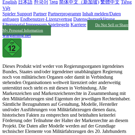
English
日本語
한국어
ไทย
简体中文（新加坡)
繁體中文
Tiếng
Việt
Spieler Support
Partner
Partnerprogramm
Inhalt melden/Daten
anfragen
Endbenutzer-Lizenzvertrag
Datenschutzerklärung
Elternportal
Impressum
Spielregeln
Karriere
Do Not Sell or Share
My Personal Information
wargaming.net
Dieses Produkt wird weder von Regierungsorganen irgendeines
Bundes, Staates und/oder irgendeiner unabhängigen Regierung
noch von militärischen Organen oder damit in Verbindung
stehenden Organisationen weltweit lizenziert oder anderweitig
unterstützt noch steht es mit diesen in Verbindung. Alle
Markenzeichen und Markenzeichenrechte in Zusammenhang mit
den Militärfahrzeugen sind Eigentum der jeweiligen Rechteinhaber.
Sämtliche Bezugnahmen auf Gestaltung, Modelle, Hersteller
und/oder Ausführungen von Militärfahrzeugen dienen dazu,
historischen Fakten zu entsprechen und beinhalten keinerlei
Förderung oder Teilnahme der Halter der Markenrechte an diesem
Projekt. Die Daten aller Modelle werden auf der Grundlage
technischer Elemente von Militärfahrzeugen des 20. Jahrhunderts