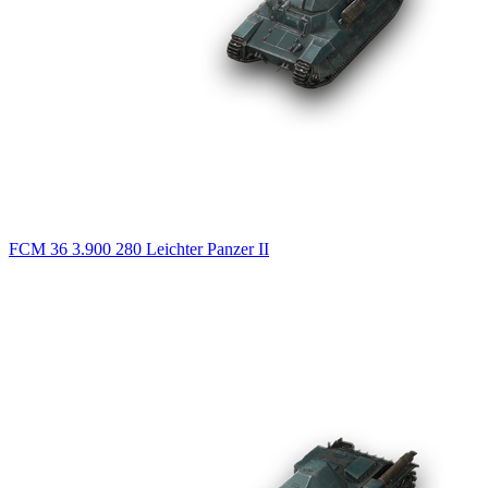
FCM 36
3.900
280
Leichter Panzer
II