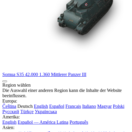
Somua S35
42.000
1.360
Mittlerer Panzer
III
Region wählen
Die Auswahl einer anderen Region kann die Inhalte der Website
beeinflussen.
Europa:
Čeština
Deutsch
English
Español
Français
Italiano
Magyar
Polski
Русский
Türkçe
Українська
Amerika:
English
Español — América Latina
Português
Asien: