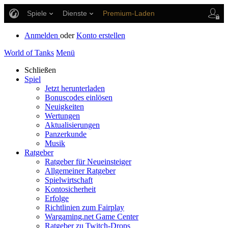
Spiele
Dienste
Premium-Laden
Spieler Support
Anmelden
oder
Konto erstellen
World of Tanks
Menü
Schließen
Spiel
Jetzt herunterladen
Bonuscodes einlösen
Neuigkeiten
Wertungen
Aktualisierungen
Panzerkunde
Musik
Ratgeber
Ratgeber für Neueinsteiger
Allgemeiner Ratgeber
Spielwirtschaft
Kontosicherheit
Erfolge
Richtlinien zum Fairplay
Wargaming.net Game Center
Ratgeber zu Twitch-Drops