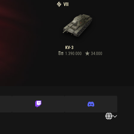
VII
KV-3
1.390.000
34.000