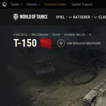
Spiele
Dienste
Premium-Laden
Spieler Support
SPIEL
RATGEBER
CLA
Jetzt herunterladen
Ratgeber für Neueinst
Fest
STARTSEITE
PANZERKUNDE
UDSSR
SCHWERE PANZER
VI
T-150
Bonuscodes einlösen
Allgemeiner Ratgeber
Welt
ZUM VERGLEICH HINZUFÜGEN
Neuigkeiten
Spielwirtschaft
Clan
Wertungen
Kontosicherheit
Aktualisierungen
Erfolge
Panzerkunde
Richtlinien zum Fairpl
Musik
Wargaming.net Game 