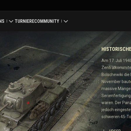
NS
TURNIERE
COMMUNITY
eiger
ung
Mein Profil
HISTORISCH
karte
Spieler suchen
Am 17. Juli 194
Zentralkommite
wertungen
Empfehle einen Freund
Bolschewiki die
November baute
Discord
massive Mängel 
Serienfertigung
Mod-Hub
waren. Der Panz
jedoch eingeste
ay
Medien
schweren 45-To
Center