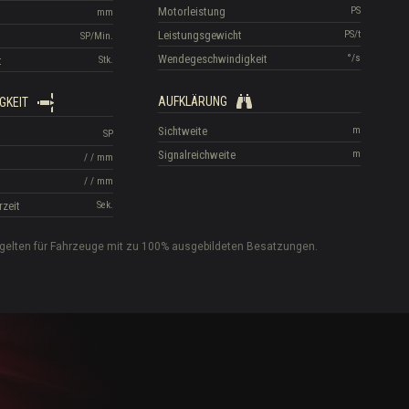
Motorleistung
PS
mm
Leistungsgewicht
PS/t
SP/Min.
Wendegeschwindigkeit
°/s
t
Stk.
AUFKLÄRUNG
GKEIT
Sichtweite
m
SP
Signalreichweite
m
/
/
mm
/
/
mm
rzeit
Sek.
gelten für Fahrzeuge mit zu 100% ausgebildeten Besatzungen.