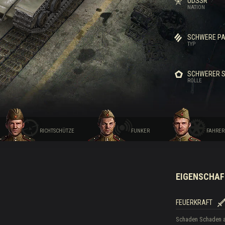
UDSSR
NATION
Drops
SCHWERE P
TYP
SCHWERER 
ROLLE
RICHTSCHÜTZE
FUNKER
FAHRER
EIGENSCHAF
FEUERKRAFT
Schaden
Schaden 