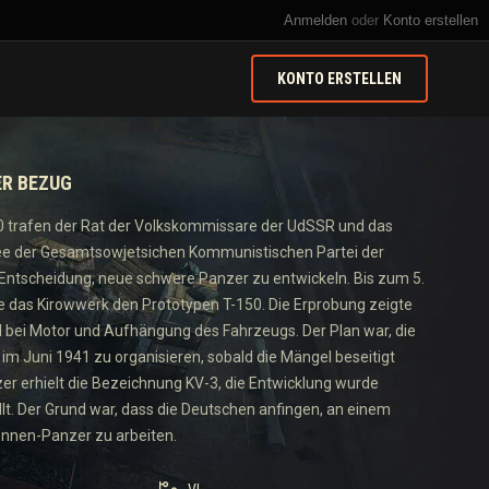
Anmelden
oder
Konto erstellen
KONTO ERSTELLEN
ER BEZUG
0 trafen der Rat der Volkskommissare der UdSSR und das
e der Gesamtsowjetsichen Kommunistischen Partei der
 Entscheidung, neue schwere Panzer zu entwickeln. Bis zum 5.
 das Kirowwerk den Prototypen T-150. Die Erprobung zeigte
bei Motor und Aufhängung des Fahrzeugs. Der Plan war, die
 im Juni 1941 zu organisieren, sobald die Mängel beseitigt
er erhielt die Bezeichnung KV-3, die Entwicklung wurde
llt. Der Grund war, dass die Deutschen anfingen, an einem
nnen-Panzer zu arbeiten.