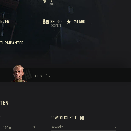
VI
STUFE
ANZER
880.000
24.500
KOSTEN
STURMPANZER
LADESCHÜTZE
TEN
BEWEGLICHKEIT
Gewicht
t
auf 50 m
SP