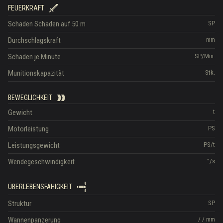
FEUERKRAFT
Schaden
Schaden auf 50 m
SP
Durchschlagskraft
mm
Schaden je Minute
SP/Min.
Munitionskapazität
Stk.
BEWEGLICHKEIT
Gewicht
t
Motorleistung
PS
Leistungsgewicht
PS/t
Wendegeschwindigkeit
°/s
ÜBERLEBENSFÄHIGKEIT
Struktur
SP
Wannenpanzerung
/
/
mm