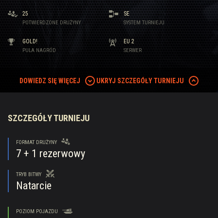
25
SE
POTWIERDZONE DRUŻYNY
SYSTEM TURNIEJU
GOLD!
EU 2
PULA NAGRÓD
SERWER
DOWIEDZ SIĘ WIĘCEJ
UKRYJ SZCZEGÓŁY TURNIEJU
SZCZEGÓŁY TURNIEJU
FORMAT DRUŻYNY
7
+ 1 rezerwowy
TRYB BITWY
Natarcie
POZIOM POJAZDU