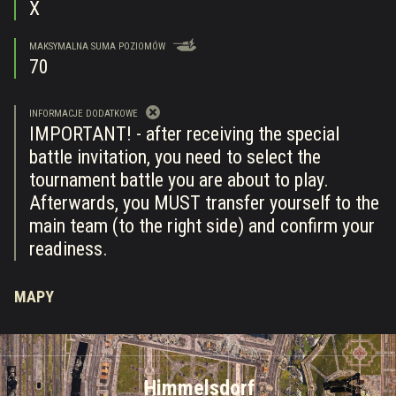
X
MAKSYMALNA SUMA POZIOMÓW
70
INFORMACJE DODATKOWE
IMPORTANT! - after receiving the special
battle invitation, you need to select the
tournament battle you are about to play.
Afterwards, you MUST transfer yourself to the
main team (to the right side) and confirm your
readiness.
MAPY
Himmelsdorf