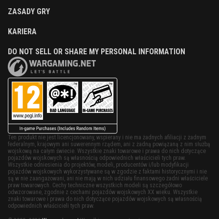
ZASADY GRY
KARIERA
DO NOT SELL OR SHARE MY PERSONAL INFORMATION
Ten produkt nie jest licencjonowany, wspierany i nie ma żadnych afiliacji z żadnym
federalnym, krajowym ani suwerennym rządem, ani z żadną powiązaną z nim służbą
wojskową na całym świecie. Wszystkie znaki towarowe i prawa do nich dotyczące
pojazdów wojskowych są własnością odpowiednich właścicieli tych praw.
Wszystkie odniesienia do projektów, modeli, producentów i/lub modyfikacji
pojazdów wojskowych wykorzystywane są w zgodzie z faktami historycznymi i nie
są w nie zaangażowani, ani nie mają w nich udziału finansowego żadni właściciele
praw towarowych. Cechy techniczne wszystkich modeli są szczegółowo
odwzorowane, zgodnie z cechami pojazdów wojskowych XX wieku. Wszystkie
znaki towarowe i prawa do nich dotyczące pojazdów wojskowych są własnością
odpowiednich właścicieli tych praw.