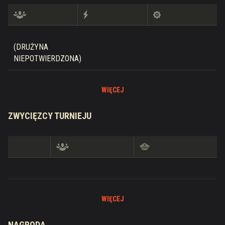
(DRUŻYNA
NIEPOTWIERDZONA)
WIĘCEJ
ZWYCIĘZCY TURNIEJU
WIĘCEJ
NAGRODA