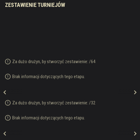
ZESTAWIENIE TURNIEJÓW
Za dużo drużyn, by stworzyć zestawienie:
/
64
Brak informacji dotyczących tego etapu.
Za dużo drużyn, by stworzyć zestawienie:
/
32
Brak informacji dotyczących tego etapu.