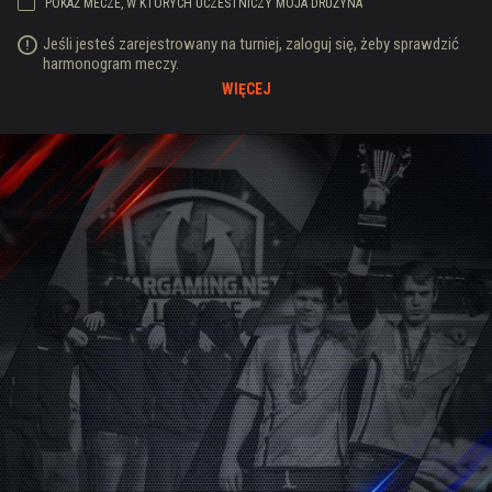
POKAŻ MECZE, W KTÓRYCH UCZESTNICZY MOJA DRUŻYNA
Jeśli jesteś zarejestrowany na turniej, zaloguj się, żeby sprawdzić
harmonogram meczy.
WIĘCEJ