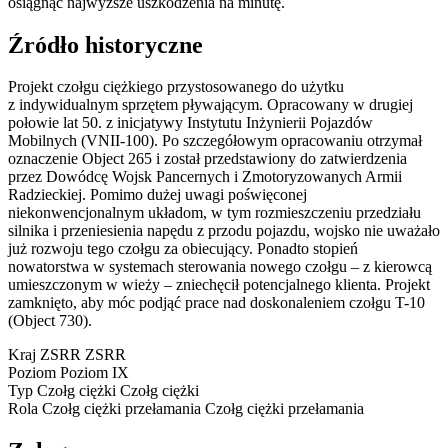
osiągnąć najwyższe uszkodzenia na minutę.
Źródło historyczne
Projekt czołgu ciężkiego przystosowanego do użytku
z indywidualnym sprzętem pływającym. Opracowany w drugiej
połowie lat 50. z inicjatywy Instytutu Inżynierii Pojazdów
Mobilnych (VNII-100). Po szczegółowym opracowaniu otrzymał
oznaczenie Object 265 i został przedstawiony do zatwierdzenia
przez Dowódcę Wojsk Pancernych i Zmotoryzowanych Armii
Radzieckiej. Pomimo dużej uwagi poświęconej
niekonwencjonalnym układom, w tym rozmieszczeniu przedziału
silnika i przeniesienia napędu z przodu pojazdu, wojsko nie uważało
już rozwoju tego czołgu za obiecujący. Ponadto stopień
nowatorstwa w systemach sterowania nowego czołgu – z kierowcą
umieszczonym w wieży – zniechęcił potencjalnego klienta. Projekt
zamknięto, aby móc podjąć prace nad doskonaleniem czołgu T-10
(Object 730).
Kraj
ZSRR
ZSRR
Poziom
Poziom
IX
Typ
Czołg ciężki
Czołg ciężki
Rola
Czołg ciężki przełamania
Czołg ciężki przełamania