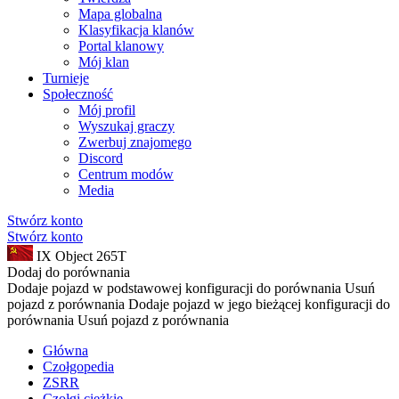
Mapa globalna
Klasyfikacja klanów
Portal klanowy
Mój klan
Turnieje
Społeczność
Mój profil
Wyszukaj graczy
Zwerbuj znajomego
Discord
Centrum modów
Media
Stwórz konto
Stwórz konto
IX
Object 265T
Dodaj do porównania
Dodaje pojazd w podstawowej konfiguracji do porównania
Usuń
pojazd z porównania
Dodaje pojazd w jego bieżącej konfiguracji do
porównania
Usuń pojazd z porównania
Główna
Czołgopedia
ZSRR
Czołgi ciężkie