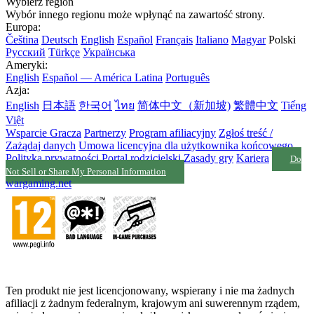
Wybierz region
Wybór innego regionu może wpłynąć na zawartość strony.
Europa:
Čeština
Deutsch
English
Español
Français
Italiano
Magyar
Polski
Русский
Türkçe
Українська
Ameryki:
English
Español — América Latina
Português
Azja:
English
日本語
한국어
ไทย
简体中文（新加坡)
繁體中文
Tiếng
Việt
Wsparcie Gracza
Partnerzy
Program afiliacyjny
Zgłoś treść /
Zażądaj danych
Umowa licencyjna dla użytkownika końcowego
Polityka prywatności
Portal rodzicielski
Zasady gry
Kariera
Do
Not Sell or Share My Personal Information
wargaming.net
Ten produkt nie jest licencjonowany, wspierany i nie ma żadnych
afiliacji z żadnym federalnym, krajowym ani suwerennym rządem,