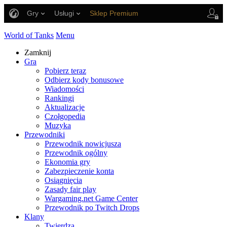
Gry
Usługi
Sklep Premium
Wsparcie Gracza
World of Tanks
Menu
Zamknij
Gra
Pobierz teraz
Odbierz kody bonusowe
Wiadomości
Rankingi
Aktualizacje
Czołgopedia
Muzyka
Przewodniki
Przewodnik nowicjusza
Przewodnik ogólny
Ekonomia gry
Zabezpieczenie konta
Osiągnięcia
Zasady fair play
Wargaming.net Game Center
Przewodnik po Twitch Drops
Klany
Twierdza