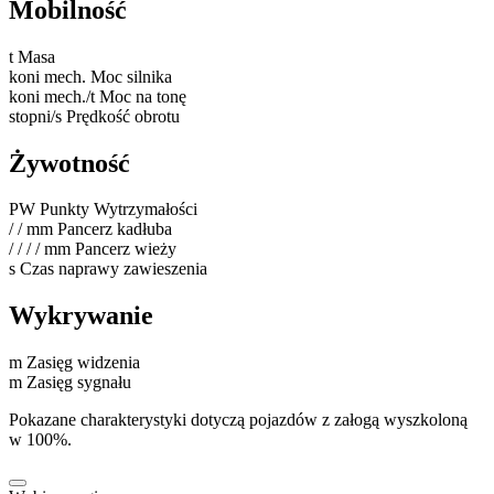
Mobilność
t
Masa
koni mech.
Moc silnika
koni mech./t
Moc na tonę
stopni/s
Prędkość obrotu
Żywotność
PW
Punkty Wytrzymałości
/
/
mm
Pancerz kadłuba
/
/
/
/
mm
Pancerz wieży
s
Czas naprawy zawieszenia
Wykrywanie
m
Zasięg widzenia
m
Zasięg sygnału
Pokazane charakterystyki dotyczą pojazdów z załogą wyszkoloną
w 100%.