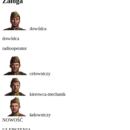
Załoga
dowódca
dowódca
radiooperator
celowniczy
kierowca-mechanik
ładowniczy
NOWOŚĆ
ULEPSZENIA