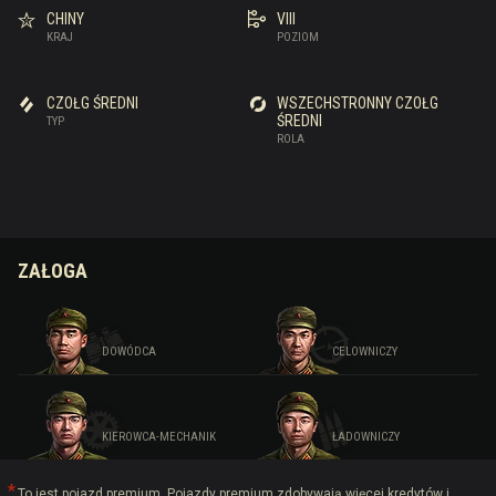
CHINY
VIII
KRAJ
POZIOM
CZOŁG ŚREDNI
WSZECHSTRONNY CZOŁG
ŚREDNI
TYP
ROLA
ZAŁOGA
DOWÓDCA
CELOWNICZY
KIEROWCA-MECHANIK
ŁADOWNICZY
To jest pojazd premium. Pojazdy premium zdobywają więcej kredytów i