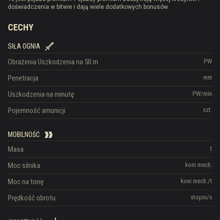
doświadczenia w bitwie i dają wiele dodatkowych bonusów.
CECHY
SIŁA OGNIA
Obrażenia
Uszkodzenia na 50 m
PW
Penetracja
mm
Uszkodzenia na minutę
PW/min
Pojemność amunicji
szt.
MOBILNOŚĆ
Masa
t
Moc silnika
koni mech.
Moc na tonę
koni mech./t
Prędkość obrotu
stopni/s