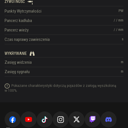
ŻYWOTNOŚĆ
Punkty Wytrzymałości
PW
Pancerz kadłuba
/
/
mm
Pancerz wieży
/
/
mm
Czas naprawy zawieszenia
s
WYKRYWANIE
Zasięg widzenia
m
Zasięg sygnału
m
Pokazane charakterystyki dotyczą pojazdów z załogą wyszkoloną
w 100%.