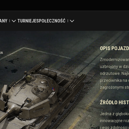
ANY
TURNIEJE
SPOŁECZNOŚĆ
a
ierdza
Mój profil
OPIS POJAZ
pa globalna
Wyszukaj graczy
IA
Zmodernizowany 
uzbrojony w dzi
syfikacja klanów
Zwerbuj znajomego
odrzutowe. Najl
przeciwnika na 
Discord
zagrożonymi st
Centrum modów
ŹRÓDŁO HIS
Media
Jedna z głęboki
innowacyjne ro
enter
i jego zdolnośc