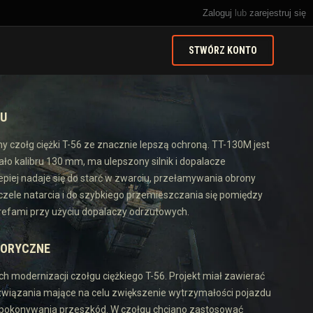
Zaloguj
lub
zarejestruj się
STWÓRZ KONTO
DU
czołg ciężki T-56 ze znacznie lepszą ochroną. TT-130M jest
ało kalibru 130 mm, ma ulepszony silnik i dopalacze
epiej nadaje się do starć w zwarciu, przełamywania obrony
czele natarcia i do szybkiego przemieszczania się pomiędzy
refami przy użyciu dopalaczy odrzutowych.
TORYCZNE
ch modernizacji czołgu ciężkiego T-56. Projekt miał zawierać
związania mające na celu zwiększenie wytrzymałości pojazdu
i pokonywania przeszkód. W czołgu chciano zastosować