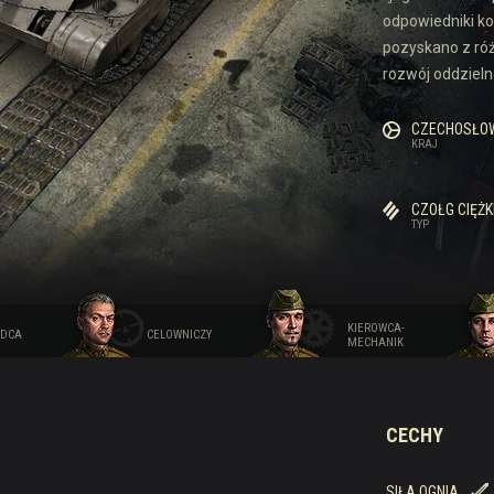
odpowiedniki kon
 Drops
pozyskano z róż
rozwój oddziel
CZECHOSŁO
KRAJ
CZOŁG CIĘŻK
TYP
KIEROWCA-
DCA
CELOWNICZY
MECHANIK
CECHY
SIŁA OGNIA