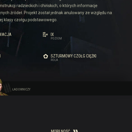
strukcji radzieckich i chińskich, o których informacje
nych źródeł. Projekt został jednak anulowany ze względu na
nej klasy czołgu podstawowego.
WACJA
IX
POZIOM
I
SZTURMOWY CZOŁG CIĘŻKI
ROLA
ŁADOWNICZY
MOBILNOŚĆ