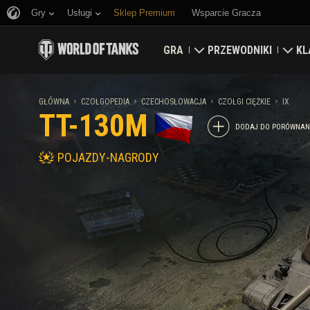
Gry
Usługi
Sklep Premium
Wsparcie Gracza
GRA
PRZEWODNIKI
KL
Pobierz teraz
Przewodnik nowicjusz
Tw
GŁÓWNA
CZOŁGOPEDIA
CZECHOSŁOWACJA
CZOŁGI CIĘŻKIE
IX
TT-130M
Odbierz kody bonusowe
Przewodnik ogólny
Ma
DODAJ DO PORÓWNAN
POJAZDY-NAGRODY
Wiadomości
Ekonomia gry
Kla
Rankingi
Zabezpieczenie konta
Aktualizacje
Osiągnięcia
Czołgopedia
Zasady fair play
Muzyka
Wargaming.net Game C