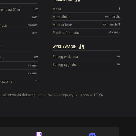
Masa
t
enia na 50 m
PW
Moc silnika
koni mech.
mm
Moc na tonę
koni mech./t
nutę
PW/min
Prędkość obrotu
stopni/s
i
szt.
WYKRYWANIE
Zasięg widzenia
m
ści
PW
Zasięg sygnału
m
/
/
mm
/
/
mm
eszenia
s
rakterystyki dotyczą pojazdów z załogą wyszkoloną w 100%.