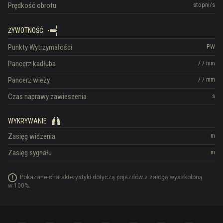
Prędkość obrotu
stopni/s
ŻYWOTNOŚĆ
Punkty Wytrzymałości
PW
Pancerz kadłuba
/
/
mm
Pancerz wieży
/
/
mm
Czas naprawy zawieszenia
s
WYKRYWANIE
Zasięg widzenia
m
Zasięg sygnału
m
Pokazane charakterystyki dotyczą pojazdów z załogą wyszkoloną
w 100%.