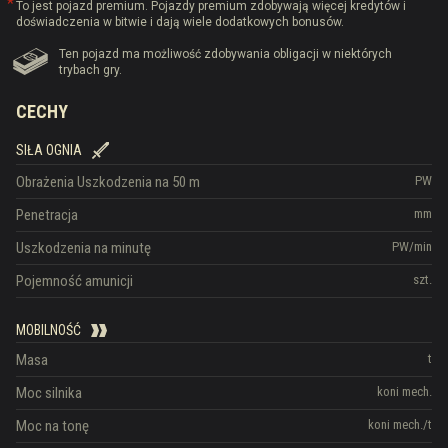
To jest pojazd premium. Pojazdy premium zdobywają więcej kredytów i
doświadczenia w bitwie i dają wiele dodatkowych bonusów.
Ten pojazd ma możliwość zdobywania obligacji w niektórych
trybach gry.
CECHY
SIŁA OGNIA
Obrażenia
Uszkodzenia na 50 m
PW
Penetracja
mm
Uszkodzenia na minutę
PW/min
Pojemność amunicji
szt.
MOBILNOŚĆ
Masa
t
Moc silnika
koni mech.
Moc na tonę
koni mech./t