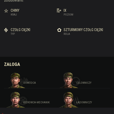
zbudowano.
CHINY
IX
KRAJ
POZIOM
CZOŁG CIĘŻKI
SZTURMOWY CZOŁG CIĘŻKI
TYP
ROLA
ZAŁOGA
DOWÓDCA
CELOWNICZY
KIEROWCA-MECHANIK
ŁADOWNICZY