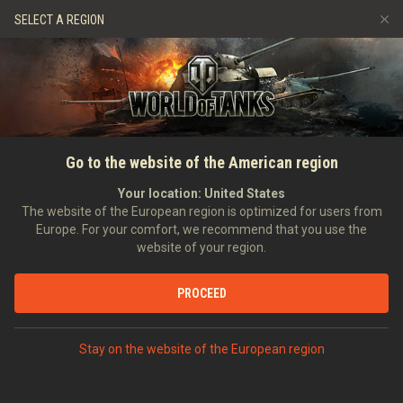
Gry
Usługi
Sklep Premium
SELECT A REGION
Zwerbuj znajomego
Zasady fair play
Muzyka
Wsparcie Gracza
Discord
Wargaming.net Game Center
Centrum modów
Przewodnik po Twitch Drops
Go to the website of the American region
Media
Your location:
United States
The website of the European region is optimized for users from
Europe. For your comfort, we recommend that you use the
website of your region.
PROCEED
GŁÓWNA
CZOŁGOPEDIA
NIEMCY
CZOŁGI ŚREDNIE
V
Stay on the website of the European region
PZ.KPFW. V/IV ALPHA